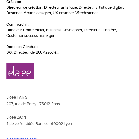
Création :
Directeur de création, Directeur artistique, Directeur artistique digital,
Designer, Motion designer, UX designer, Webdesigner…
Commercial :
Directeur Commercial, Business Developper, Directeur Clientèle,
Customer success manager
Direction Générale :
DG, Directeur de BU, Associé…
Navigation
Elaee
secondaire
Elaee PARIS
207, rue de Bercy - 75012 Paris
Elaee LYON
4 place Amédée Bonnet - 69002 Lyon