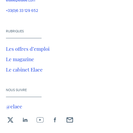
elaee@elaee.com
+33(0)6 33 129 652
RUBRIQUES
Les offres d’emploi
Le magazine
Le cabinet Elaee
NOUS SUIVRE
@elaee
X
LinkedIn
YouTube
Facebook
Envoyez-
moi