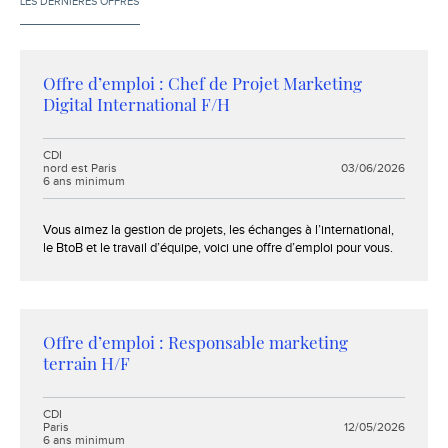
LES DERNIÈRES OFFRES
Offre d’emploi : Chef de Projet Marketing
Digital International F/H
Contrat :
CDI
Localisation :
nord est Paris
03/06/2026
Expérience :
6 ans minimum
Extrait :
Vous aimez la gestion de projets, les échanges à l’international,
le BtoB et le travail d’équipe, voici une offre d’emploi pour vous.
Offre d’emploi : Responsable marketing
terrain H/F
Contrat :
CDI
Localisation :
Paris
12/05/2026
Expérience :
6 ans minimum