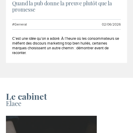
Quand la pub donne la preuve plutôt que la
promesse
#General
02/06/2026
Extrait :
C’est une idée qu’on a adoré. À l’heure où les consommateurs se
méfient des discours marketing trop bien huilés, certaines
marques choisissent un autre chemin : démontrer avant de
raconter.
4
nouveaux
articles
chargés
Le cabinet
Elaee