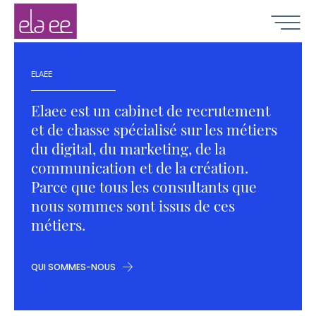
Contenu
Navigation
Recherche
Elaee
-
Navigat
Chasseurs
de
ELAEE
têtes
création,
communication,
Elaee est un cabinet de recrutement
digital
et
et de chasse spécialisé sur les métiers
marketing
du digital, du marketing, de la
communication et de la création.
Parce que tous les consultants que
nous sommes sont issus de ces
métiers.
QUI SOMMES-NOUS