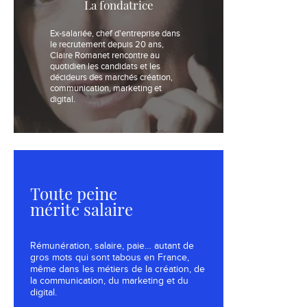
La fondatrice
Ex-salariée, chef d'entreprise dans
le recrutement depuis 20 ans,
Claire Romanet rencontre au
quotidien les candidats et les
décideurs des marchés création,
communication, marketing et
digital.
Toute peine
mérite salaire
Rémunération, salaire, paie… autant de
gros mots qui sont tabous en France,
même dans les métiers de la création, de
la communication, du marketing et du
digital.