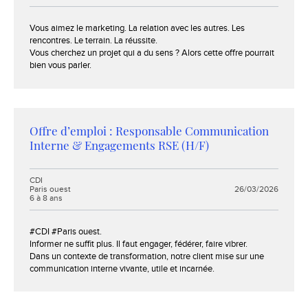
Extrait :
Vous aimez le marketing. La relation avec les autres. Les
rencontres. Le terrain. La réussite.
Vous cherchez un projet qui a du sens ? Alors cette offre pourrait
bien vous parler.
Offre d’emploi : Responsable Communication
Interne & Engagements RSE (H/F)
Contrat :
CDI
Localisation :
Paris ouest
26/03/2026
Expérience :
6 à 8 ans
Extrait :
#CDI #Paris ouest.
Informer ne suffit plus. Il faut engager, fédérer, faire vibrer.
Dans un contexte de transformation, notre client mise sur une
communication interne vivante, utile et incarnée.