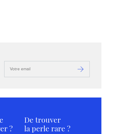
Votre
email
S’inscrire
e
De trouver
er ?
la perle rare ?