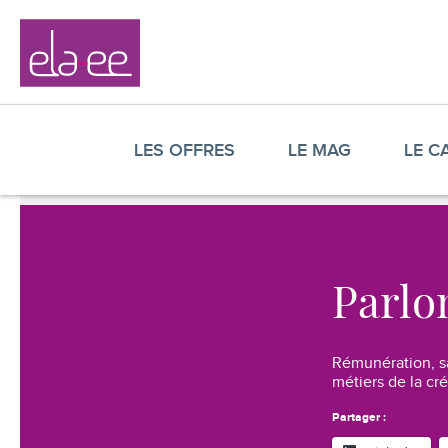
Contenu
Navigation
Recherche
Elaee
-
Navigation
Chasseurs
principale
de
LES OFFRES
LE MAG
LE C
têtes
création,
communication,
digital
et
marketing
Parlon
Rémunération, sa
métiers de la cr
Partager :