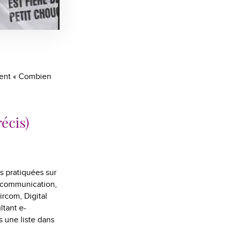
ment « Combien
écis)
ns pratiquées sur
a communication,
rcom, Digital
tant e-
 une liste dans