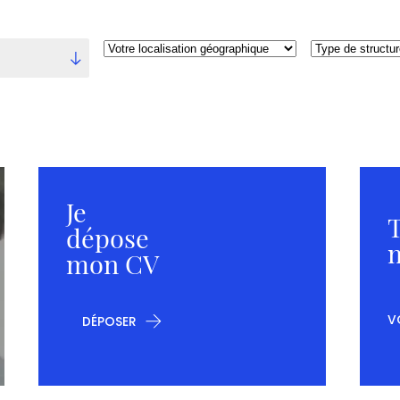
Votre
Type
localisation
de
géographique
structure
Je
T
dépose
m
mon CV
V
DÉPOSER