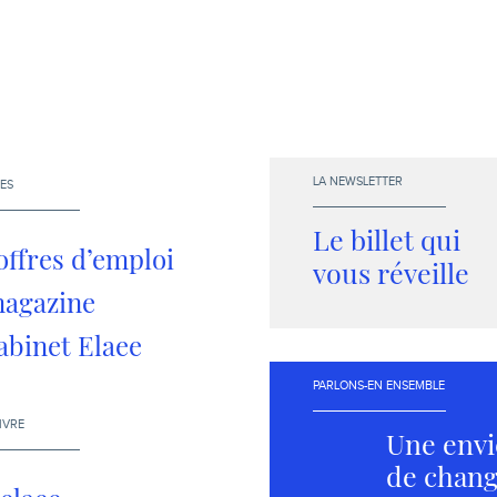
LA NEWSLETTER
ES
Le billet qui
offres d’emploi
vous réveille
magazine
abinet Elaee
PARLONS-EN ENSEMBLE
IVRE
Une envi
de chang