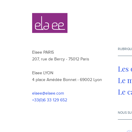
Navigation
Elaee
secondaire
RUBRIQU
Elaee PARIS
207, rue de Bercy - 75012 Paris
Les 
Elaee LYON
Le 
4 place Amédée Bonnet - 69002 Lyon
Le c
elaee@elaee.com
+33(0)6 33 129 652
NOUS SU