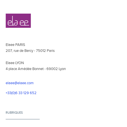
Navigation
Elaee
secondaire
Elaee PARIS
207, rue de Bercy - 75012 Paris
Elaee LYON
4 place Amédée Bonnet - 69002 Lyon
elaee@elaee.com
+33(0)6 33 129 652
RUBRIQUES