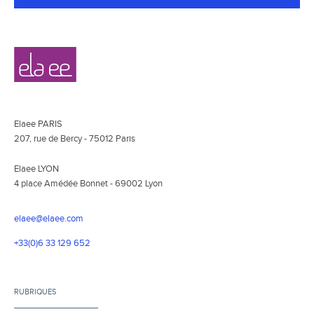
Navigation
Elaee
secondaire
Elaee PARIS
207, rue de Bercy - 75012 Paris
Elaee LYON
4 place Amédée Bonnet - 69002 Lyon
elaee@elaee.com
+33(0)6 33 129 652
RUBRIQUES