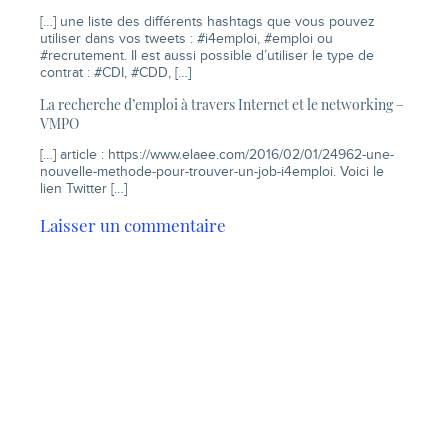
[…] une liste des différents hashtags que vous pouvez
utiliser dans vos tweets : #i4emploi, #emploi ou
#recrutement. Il est aussi possible d’utiliser le type de
contrat : #CDI, #CDD, […]
La recherche d’emploi à travers Internet et le networking –
VMPO
[…] article :
https://www.elaee.com/2016/02/01/24962-une-
nouvelle-methode-pour-trouver-un-job-i4emploi
. Voici le
lien Twitter […]
Laisser un commentaire