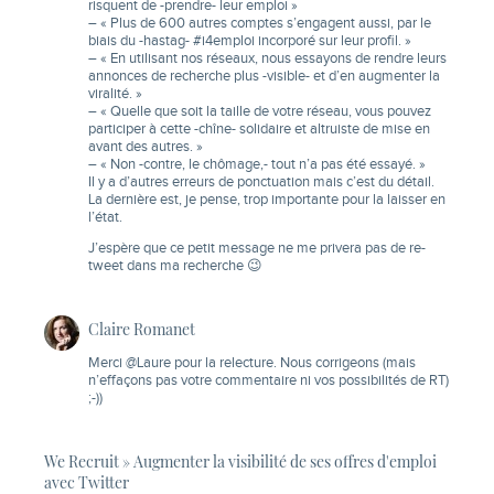
risquent de -prendre- leur emploi »
– « Plus de 600 autres comptes s’engagent aussi, par le
biais du -hastag- #i4emploi incorporé sur leur profil. »
– « En utilisant nos réseaux, nous essayons de rendre leurs
annonces de recherche plus -visible- et d’en augmenter la
viralité. »
– « Quelle que soit la taille de votre réseau, vous pouvez
participer à cette -chîne- solidaire et altruiste de mise en
avant des autres. »
– « Non -contre, le chômage,- tout n’a pas été essayé. »
Il y a d’autres erreurs de ponctuation mais c’est du détail.
La dernière est, je pense, trop importante pour la laisser en
l’état.
J’espère que ce petit message ne me privera pas de re-
tweet dans ma recherche 😉
Claire Romanet
Merci @Laure pour la relecture. Nous corrigeons (mais
n’effaçons pas votre commentaire ni vos possibilités de RT)
;-))
We Recruit » Augmenter la visibilité de ses offres d'emploi
avec Twitter