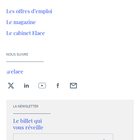
Les offres d’emploi
Le magazine
Le cabinet Elaee
NOUS SUIVRE
@elaee
X
LinkedIn
YouTube
Facebook
Envoyez-
moi
un
LA NEWSLETTER
email !
Le billet qui
vous réveille
Votre