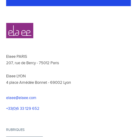
Navigation
Elaee
secondaire
Elaee PARIS
207, rue de Bercy - 75012 Paris
Elaee LYON
4 place Amédée Bonnet - 69002 Lyon
elaee@elaee.com
+33(0)6 33 129 652
RUBRIQUES