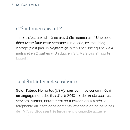
À LIRE ÉGALEMENT
C’était mieux avant ?…
… mais c’est quand même très drôle maintenant ! Une belle
découverte faite cette semaine sur la toile, celle du blog
vintage (c’est pas un oxymore ça ?) tenu par une équipe « à 4
mains et en 2 parties ». Un duo, en fait. Mais pas n’importe
lequel !
Le débit internet va ralentir
Selon l’étude Nemertes (USA), nous sommes condamnés à
un engorgement des flux d’ici à 2010. La demande pour les
services internet, notamment pour les contenus vidéo, la
téléphonie ou les téléchargements (et encore on ne parle pas
de TV !), va dépasser très largement la capacité actuelle
mondiale. Les opérateurs…