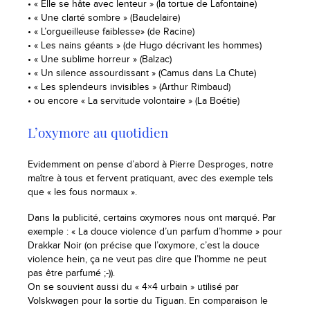
• « Elle se hâte avec lenteur » (la tortue de Lafontaine)
• « Une clarté sombre » (Baudelaire)
• « L’orgueilleuse faiblesse» (de Racine)
• « Les nains géants » (de Hugo décrivant les hommes)
• « Une sublime horreur » (Balzac)
• « Un silence assourdissant » (Camus dans La Chute)
• « Les splendeurs invisibles » (Arthur Rimbaud)
• ou encore « La servitude volontaire » (La Boétie)
L’oxymore au quotidien
Evidemment on pense d’abord à Pierre Desproges, notre
maître à tous et fervent pratiquant, avec des exemple tels
que « les fous normaux ».
Dans la publicité, certains oxymores nous ont marqué. Par
exemple : « La douce violence d’un parfum d’homme » pour
Drakkar Noir (on précise que l’oxymore, c’est la douce
violence hein, ça ne veut pas dire que l’homme ne peut
pas être parfumé ;-)).
On se souvient aussi du « 4×4 urbain » utilisé par
Volskwagen pour la sortie du Tiguan. En comparaison le