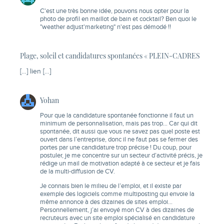
C'est une très bonne idée, pouvons nous opter pour la
photo de profil en maillot de bain et cocktail? Ben quoi le
"weather adjust'marketing" n'est pas démodé !!
Plage, soleil et candidatures spontanées « PLEIN-CADRES
[…] lien […]
Yohan
Pour que la candidature spontanée fonctionne il faut un
minimum de personnalisation, mais pas trop… Car qui dit
spontanée, dit aussi que vous ne savez pas quel poste est
ouvert dans l’entreprise, donc il ne faut pas se fermer des
portes par une candidature trop précise ! Du coup, pour
postuler, je me concentre sur un secteur d’activité précis, je
rédige un mail de motivation adapté à ce secteur et je fais
de la multi-diffusion de CV.
Je connais bien le milieu de l’emploi, et il existe par
exemple des logiciels comme multiposting qui envoie la
même annonce à des dizaines de sites emploi…
Personnellement, j’ai envoyé mon CV à des dizaines de
recruteurs avec un site emploi spécialisé en
candidature