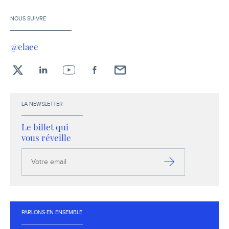
NOUS SUIVRE
@elaee
X
LinkedIn
YouTube
Facebook
Envoyez-
moi
un
LA NEWSLETTER
email !
Le billet qui
vous réveille
Votre
email
S’inscrire
PARLONS-EN ENSEMBLE