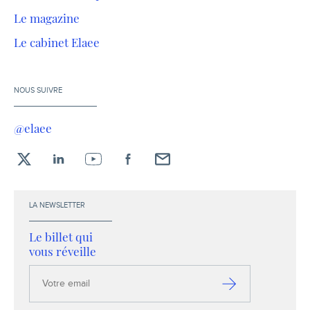
Le magazine
Le cabinet Elaee
NOUS SUIVRE
@elaee
X
LinkedIn
YouTube
Facebook
Envoyez-
moi
un
LA NEWSLETTER
email !
Le billet qui
vous réveille
Votre
email
S’inscrire