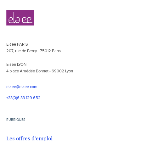
Navigation
Elaee
secondaire
Elaee PARIS
207, rue de Bercy - 75012 Paris
Elaee LYON
4 place Amédée Bonnet - 69002 Lyon
elaee@elaee.com
+33(0)6 33 129 652
RUBRIQUES
Les offres d’emploi