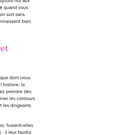
aujourd’hui aux
isé quand vous
on sort sans
connaissent bien
cet
ique dont nous
’histoire, la
llez prendre des
iner les contours
 les dirigeants
s, fussent-elles
 il leur faudra