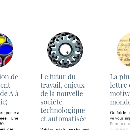
ion de
Le futur du
La plu
ent
travail, enjeux
lettre
de A à
de la nouvelle
motiva
ie)
société
monde
technologique
tre poste à
On fait le 
et automatisée
Elaee… Une
va vous im
360
Surtout qu
ées, des
qu'elle a p
Voici un article passionnant