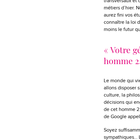
transversaux et 
métiers d’hier. 
aurez fini vos é
connaître la loi 
moins le futur q
« Votre g
homme 2.
Le monde qui vi
allons disposer s
culture, la phil
décisions qui en
de cet homme 2.0
de Google appel
Soyez suffisamme
sympathiques… Le