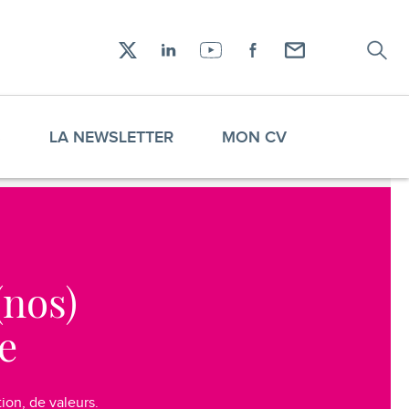
Recher
Réseaux
X
LinkedIn
YouTube
Facebook
Envoyez-
sociaux
moi
un
email !
S
LA NEWSLETTER
MON CV
(nos)
e
ion, de valeurs.