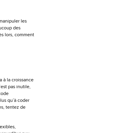
 manipuler les
aucoup des
ès lors, comment
a à la croissance
est pas inutile,
 code
plus qu’à coder
s, tentez de
exibles,