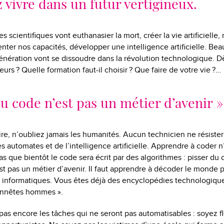
z vivre dans un futur vertigineux.
es scientifiques vont euthanasier la mort, créer la vie artificielle,
ter nos capacités, développer une intelligence artificielle. Be
nération vont se dissoudre dans la révolution technologique. D
eurs ? Quelle formation faut-il choisir ? Que faire de votre vie ?…
du code n’est pas un métier d’avenir »
aire, n’oubliez jamais les humanités. Aucun technicien ne résister
 automates et de l’intelligence artificielle. Apprendre à coder n’
as que bientôt le code sera écrit par des algorithmes : pisser du
st pas un métier d’avenir. Il faut apprendre à décoder le monde 
informatiques. Vous êtes déjà des encyclopédies technologique
onnêtes hommes ».
as encore les tâches qui ne seront pas automatisables : soyez fl