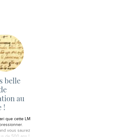
s belle
 de
tion au
 !
pari que cette LM
pressionner.
and vous saurez
lus de 500 ans !