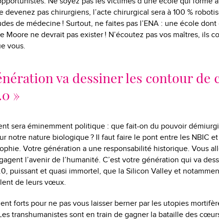
opportunistes. Ne soyez pas les victimes d’une école qui forme 
Ne devenez pas chirurgiens, l’acte chirurgical sera à 100 % robot
tudes de médecine ! Surtout, ne faites pas l’ENA : une école dont 
de Moore ne devrait pas exister ! N’écoutez pas vos maîtres, ils 
ue vous.
énération va dessiner les contour de 
0 »
ent sera éminemment politique : que fait-on du pouvoir démiurg
ur notre nature biologique ? Il faut faire le pont entre les NBIC et l
osophie. Votre génération a une responsabilité historique. Vous a
gagent l’avenir de l’humanité. C’est votre génération qui va dess
, puissant et quasi immortel, que la Silicon Valley et notamment
lent de leurs vœux.
nt forts pour ne pas vous laisser berner par les utopies mortifère
s transhumanistes sont en train de gagner la bataille des cœurs :