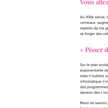
Vous alle
Au XXIe siècle, l
cerveaux, augmen
repères de ma gé
se forger des val
« Pisser 
Sur le plan scol
exponentielle des
mais n’oubliez p
informatique n’e
des programmes 
devenir des « h
Nous ne savons p