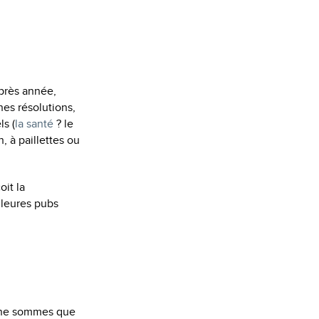
près année,
nes résolutions,
s (
la santé
? le
, à paillettes ou
oit la
lleures pubs
 ne sommes que