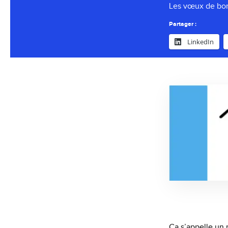
Les vœux de bon
Partager :
LinkedIn
Ça s’appelle un 