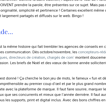
DOIVENT prendre la parole, être présentes sur ce sujet. Mais pas
iginalité, simplicité et pertinence ! Certaines excellent même d
t largement partagés et diffusés sur le web. Bingo !
nde…
est la même histoire qui fait trembler les agences de conseils e
vices communication. Dès octobre/novembre, les
concepteurs-réd
iques
,
directeurs de création
,
chargés de com’
montent doucemen
sion. Les briefs de Noël et des vœux de bonne année sollicitent
est donné ! Ça cherche le bon jeu de mots, le fameux « fun et dé
 compréhensible au premier coup d’œil et par le plus grand nombr
te avec la plateforme de marque. Il faut faire sourire, marquer l
ieux que ses concurrents et mieux que l’année dernière. Il faut au
us les supports, print et digital inclus. Avec des bons chiffres 