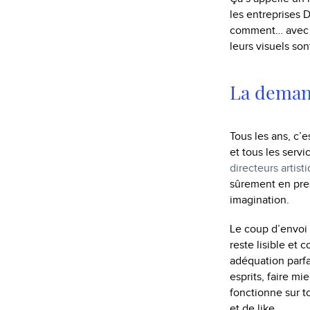
les entreprises 
comment… avec or
leurs visuels son
La dema
Tous les ans, c’
et tous les ser
directeurs artist
sûrement en pres
imagination.
Le coup d’envoi 
reste lisible et
adéquation parfai
esprits, faire m
fonctionne sur to
et de like.