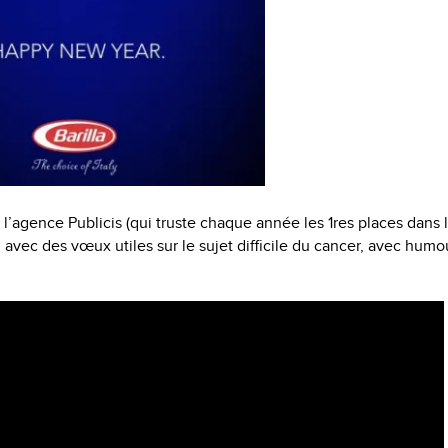
 l’agence Publicis (qui truste chaque année les 1res places dans 
i avec des vœux utiles sur le sujet difficile du cancer, avec humo