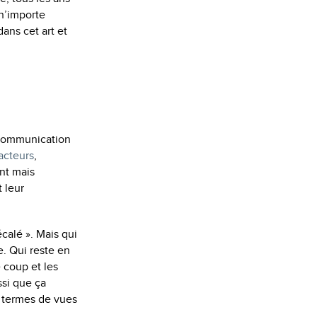
 n’importe
ans cet art et
n communication
acteurs
,
t mais
 leur
calé ». Mais qui
e. Qui reste en
e coup et les
ssi que ça
en termes de vues