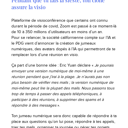
Pendant que tu fais la sieste, ton clone
assure la visio
Plateforme de visioconférence que certains ont connu
durant la période de covid, Zoom est passé à ce moment-là
de 10 à 350 millions d’utilisateurs en moins d’un an.
Pour se relancer, la société californienne compte sur l’IA et
le PDG vient d’annoncer la création de jumeaux
numériques, des avatars dopés à l’IA qui permettront de te
remplacer lors d’une réunion en visio.
Ça part d’une bonne idée : Eric Yuan déclare «
Je pourrais
envoyer une version numérique de moi-même à une
réunion pendant que j’irai à la plage. Je n’aurais pas non
plus besoin de vérifier mes mails ; la version numérique de
moi-même peut lire la plupart des mails
.
Nous passons tous
trop de temps à passer des appels téléphoniques, à
participer à des réunions, à supprimer des spams et à
répondre à des messages
».
Ton jumeau numérique sera donc capable de répondre à ta
place aux questions qu’on lui pose, répondre à tes appels,
trier tes mails, organiser ta journée ou gérer tes projets.