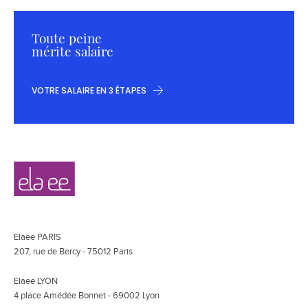
Toute peine
mérite salaire
VOTRE SALAIRE EN 3 ÉTAPES
Navigation
Elaee
secondaire
Elaee PARIS
207, rue de Bercy - 75012 Paris
Elaee LYON
4 place Amédée Bonnet - 69002 Lyon