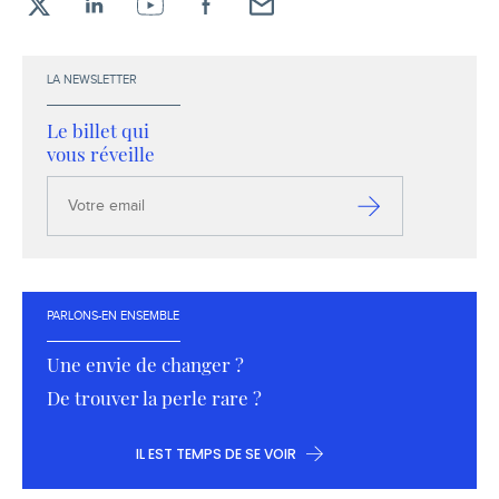
X
LinkedIn
YouTube
Facebook
Envoyez-
moi
un
LA NEWSLETTER
email !
Le billet qui
vous réveille
Votre
email
S’inscrire
PARLONS-EN ENSEMBLE
Une envie de changer ?
De trouver la perle rare ?
IL EST TEMPS DE SE VOIR