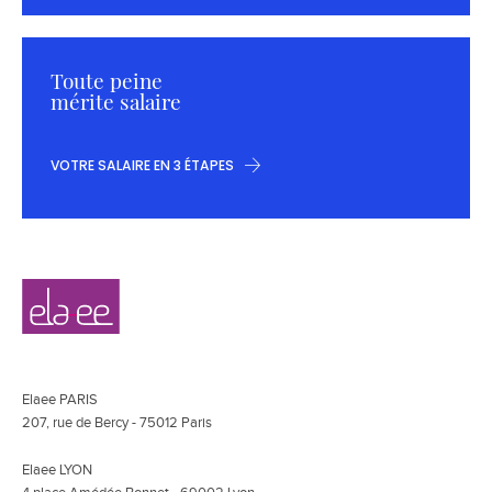
Toute peine
mérite salaire
VOTRE SALAIRE EN 3 ÉTAPES
Navigation
Elaee
secondaire
Elaee PARIS
207, rue de Bercy - 75012 Paris
Elaee LYON