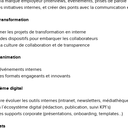
e la marque employeur (interviews, événements, prises de parole
es initiatives internes, et créer des ponts avec la communication
ransformation
r les projets de transformation en interne
des dispositifs pour embarquer les collaborateurs
la culture de collaboration et de transparence
 animation
s événements internes
es formats engageants et innovants
ème digital
ire évoluer les outils internes (intranet, newsletters, médiathèqu
à l’écosystème digital (rédaction, publication, suivi KPI’s)
es supports corporate (présentations, onboarding, templates…)
ats