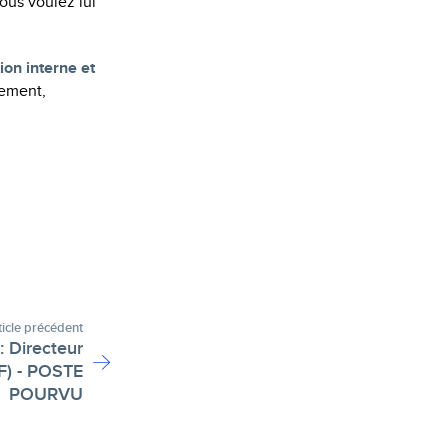
vous voulez lui
ion interne et
lement,
ticle précédent
: Directeur
/F) - POSTE
POURVU