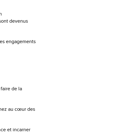
n
 sont devenus
 les engagements
faire de la
enez au cœur des
nce et incarner