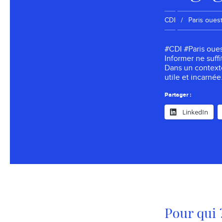
Contrat :
Localisation
CDI
Paris oues
#CDI #Paris oues
Informer ne suffit
Dans un contexte
utile et incarnée
Partager :
LinkedIn
Pour qui 