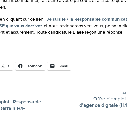
l’instant confidentiel) fait écho à votre parcours et à la suite que 
-en
.
n cliquant sur ce lien :
Je suis le / la Responsable communicat
E que vous décrivez
et nous reviendrons vers vous, personnel
nt et assurément. Toute candidature Elaee reçoit une réponse.
X
Facebook
E-mail
Ar
Offre d'emploi 
ploi : Responsable
d’agence digitale (H
-
terrain H/F