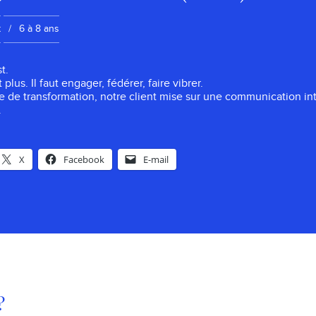
 :
Expérience :
t
6 à 8 ans
t.
 plus. Il faut engager, fédérer, faire vibrer.
 de transformation, notre client mise sur une communication int
.
X
Facebook
E-mail
?