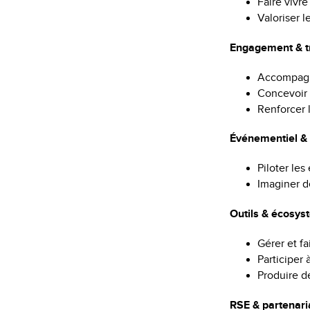
Faire vivr
Valoriser l
Engagement & t
Accompagne
Concevoir 
Renforcer 
Événementiel &
Piloter le
Imaginer d
Outils & écosyst
Gérer et fa
Participer 
Produire d
RSE & partenari