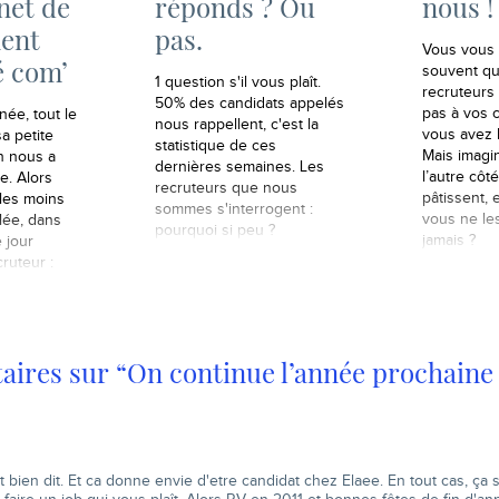
net de
réponds ? Ou
nous !
ent
pas.
Vous vous 
é com’
souvent qu
1 question s'il vous plaît.
recruteurs
50% des candidats appelés
pas à vos 
née, tout le
nous rappellent, c'est la
vous avez 
a petite
statistique de ces
Mais imagi
n nous a
dernières semaines. Les
l’autre côt
e. Alors
recruteurs que nous
pâtissent, 
 les moins
sommes s'interrogent :
vous ne le
lée, dans
pourquoi si peu ?
jamais ?
 jour
cruteur :
ires sur “On continue l’année prochaine 
bien dit. Et ca donne envie d'etre candidat chez Elaee. En tout cas, ça 