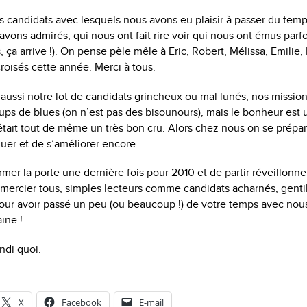
s candidats avec lesquels nous avons eu plaisir à passer du tem
avons admirés, qui nous ont fait rire voir qui nous ont émus parf
 ça arrive !). On pense pèle mêle à Eric, Robert, Mélissa, Emilie,
croisés cette année. Merci à tous.
 aussi notre lot de candidats grincheux ou mal lunés, nos missions
ps de blues (on n’est pas des bisounours), mais le bonheur est u
 était tout de même un très bon cru. Alors chez nous on se prépa
nuer et de s’améliorer encore.
rmer la porte une dernière fois pour 2010 et de partir réveillonne
mercier tous, simples lecteurs comme candidats acharnés, gentil
ur avoir passé un peu (ou beaucoup !) de votre temps avec nou
ine !
ndi quoi.
X
Facebook
E-mail