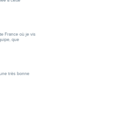
née à cette
te France où je vis
quipe, que
 une très bonne