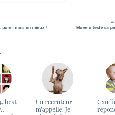
Ar
: pareil mais en mieux !
Elaee a testé sa pe
-
4, best
Un recruteur
Candid
ew…
m’appelle. Je
répon