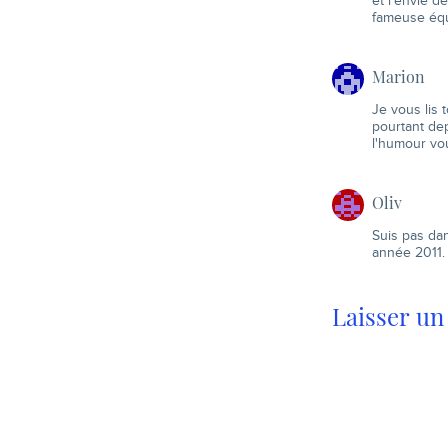
et l'envie d
fameuse équ
Marion
Je vous lis 
pourtant de
l'humour vo
Oliv
Suis pas da
année 2011.
Laisser u