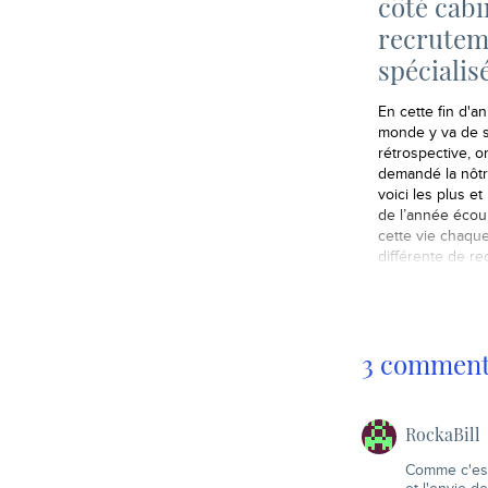
côté cabi
recrutem
spécialis
En cette fin d'an
monde y va de s
rétrospective, o
demandé la nôtr
voici les plus et
de l’année écou
cette vie chaque
différente de re
3 commenta
RockaBill
Comme c'est 