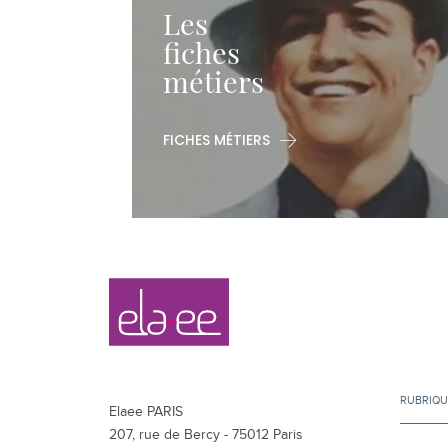
Les
fiches
métiers
FICHES MÉTIERS
Navigation
Elaee
secondaire
RUBRIQU
Elaee PARIS
207, rue de Bercy - 75012 Paris