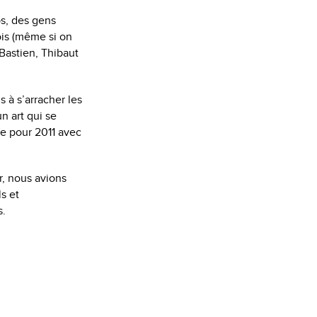
ps, des gens
ois (même si on
 Bastien, Thibaut
 à s’arracher les
n art qui se
re pour 2011 avec
r, nous avions
s et
s.