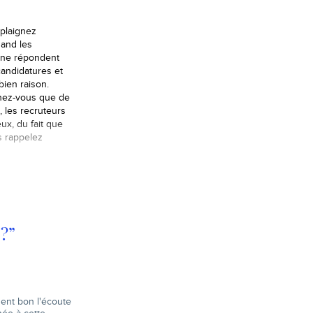
plaignez
and les
 ne répondent
candidatures et
bien raison.
nez-vous que de
é, les recruteurs
eux, du fait que
s rappelez
?”
sent bon l'écoute