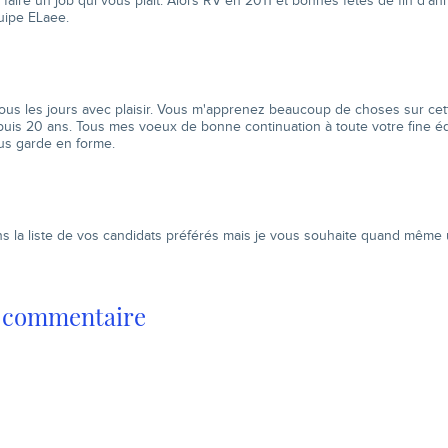
e faire un job qui vous plaît. Alors RV en 2011 et bonnes fêtes de fin d'an
ipe ELaee.
tous les jours avec plaisir. Vous m'apprenez beaucoup de choses sur cet
puis 20 ans. Tous mes voeux de bonne continuation à toute votre fine é
us garde en forme.
ns la liste de vos candidats préférés mais je vous souhaite quand même
n commentaire