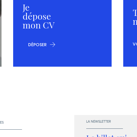
Je
T
dépose
m
mon CV
V
DÉPOSER
LA NEWSLETTER
ES