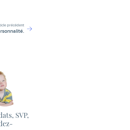
ticle précédent
rsonnalité.
ats, SVP,
dez-