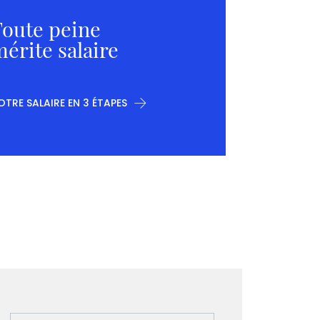
oute peine
érite salaire
OTRE SALAIRE EN 3 ÉTAPES
Votre