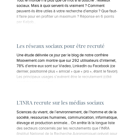
Tout le monde n’a plus que ce mot à la bouche : réseaux
sociaux. Mais à quoi servent-ils vraiment ? Comment
peuvent-ils être utiles à votre recherche d’emploi ? Que faut-
il faire pour en profiter un maximum ? Réponse en 6 points
par Keljob...
Les réseaux sociaux pour être recruté
Une étude délivrée ce jour par le blog de notre confrère
Moovement.com montre que sur 292 utilisateurs d’internet,
78% d’entre eux sont sur Viadeo, LinkedIn ou Facebook (ce
dernier, positionné plus « amical » que « pro », étant le favori).
Les principaux usages s'avèrent être le recrutement (côté
candidat comme côté…
L’INRA recrute sur les médias sociaux
Sciences du vivant, de l’environnement, de l’homme et de la
société, ressources humaines, communication, informatique,
élevage et production animale… On arrête là la longue liste
des secteurs concernés par les recrutements que l’INRA
(Institut National de la Recherche Agronomique) prévoit pour