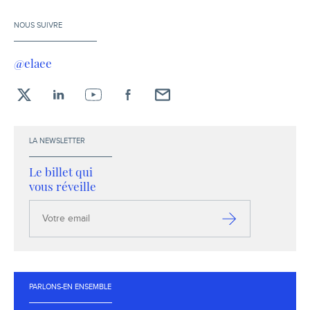
NOUS SUIVRE
@elaee
X
LinkedIn
YouTube
Facebook
Envoyez-
moi
un
LA NEWSLETTER
email !
Le billet qui
vous réveille
Votre
email
S’inscrire
PARLONS-EN ENSEMBLE