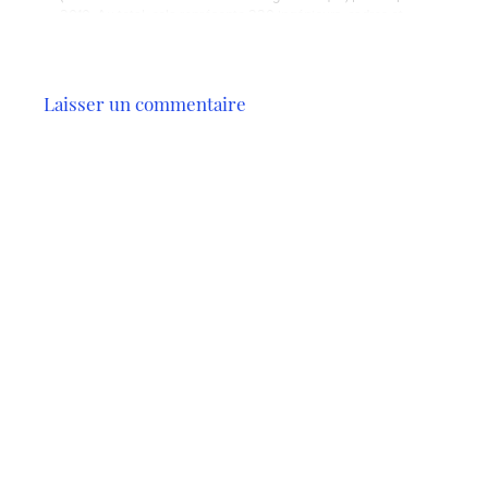
2010. Au total, cela représente 220 ingénieurs, cadres et…
Laisser un commentaire