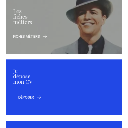
Les
fiches
métiers
FICHES MÉTIERS
Je
dépose
mon CV
DÉPOSER