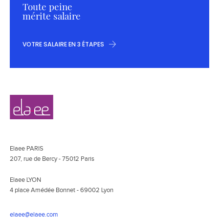
Toute peine
mérite salaire
VOTRE SALAIRE EN 3 ÉTAPES
Navigation
Elaee
secondaire
Elaee PARIS
207, rue de Bercy - 75012 Paris
Elaee LYON
4 place Amédée Bonnet - 69002 Lyon
elaee@elaee.com