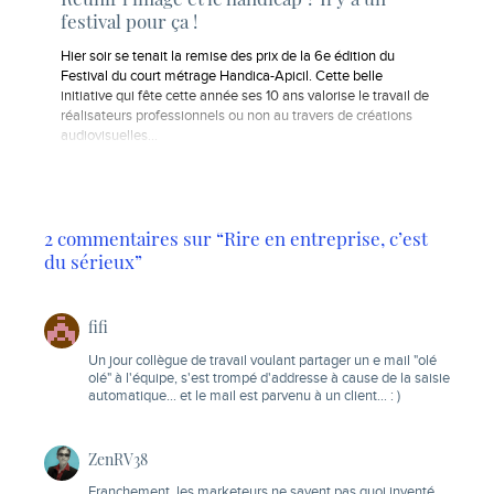
festival pour ça !
Hier soir se tenait la remise des prix de la 6e édition du
Festival du court métrage Handica-Apicil. Cette belle
initiative qui fête cette année ses 10 ans valorise le travail de
réalisateurs professionnels ou non au travers de créations
audiovisuelles...
2 commentaires sur “Rire en entreprise, c’est
du sérieux”
fifi
Un jour collègue de travail voulant partager un e mail "olé
olé" à l'équipe, s'est trompé d'addresse à cause de la saisie
automatique… et le mail est parvenu à un client… : )
ZenRV38
Franchement, les marketeurs ne savent pas quoi inventé