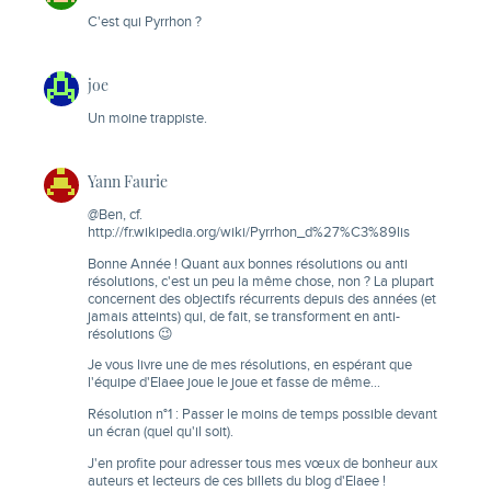
C'est qui Pyrrhon ?
joe
Un moine trappiste.
Yann Faurie
@Ben, cf.
http://fr.wikipedia.org/wiki/Pyrrhon_d%27%C3%89lis
Bonne Année ! Quant aux bonnes résolutions ou anti
résolutions, c'est un peu la même chose, non ? La plupart
concernent des objectifs récurrents depuis des années (et
jamais atteints) qui, de fait, se transforment en anti-
résolutions 😉
Je vous livre une de mes résolutions, en espérant que
l'équipe d'Elaee joue le joue et fasse de même…
Résolution n°1 : Passer le moins de temps possible devant
un écran (quel qu'il soit).
J'en profite pour adresser tous mes vœux de bonheur aux
auteurs et lecteurs de ces billets du blog d'Elaee !