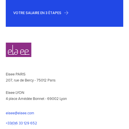
VOTRE SALAIRE EN 3 ÉTAPES
Navigation
Elaee
secondaire
Elaee PARIS
207, rue de Bercy - 75012 Paris
Elaee LYON
4 place Amédée Bonnet - 69002 Lyon
elaee@elaee.com
+33(0)6 33 129 652