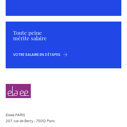
Toute peine
mérite salaire
VOTRE SALAIRE EN 3 ÉTAPES
Navigation
Elaee
secondaire
Elaee PARIS
207, rue de Bercy - 75012 Paris