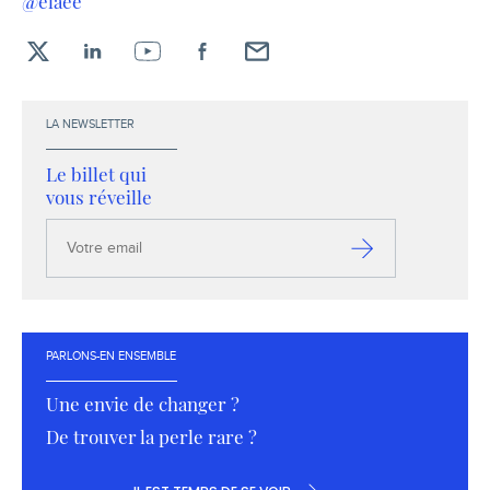
@elaee
X
LinkedIn
YouTube
Facebook
Envoyez-
moi
un
LA NEWSLETTER
email !
Le billet qui
vous réveille
Votre
email
S’inscrire
PARLONS-EN ENSEMBLE
Une envie de changer ?
De trouver la perle rare ?