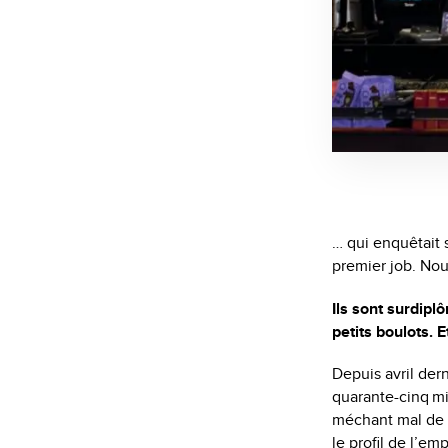
… qui enquêtait 
premier job. Nous
Ils sont surdipl
petits boulots. 
Depuis avril dern
quarante-cinq mi
méchant mal de do
le profil de l’em