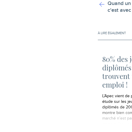
Quand un 
c'est ave
À LIRE ÉGALEMENT
80% des 
diplômés
trouvent
emploi !
L’Apec vient de 
étude sur les j
diplômés de 20
montre bien com
marché n’est pa
atone qu’on veut
dire. Très exac