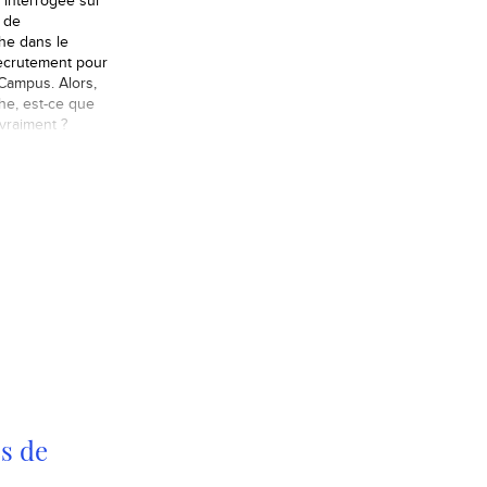
 interrogée sur
n de
phe dans le
ecrutement pour
ampus. Alors,
he, est-ce que
vraiment ?
s de