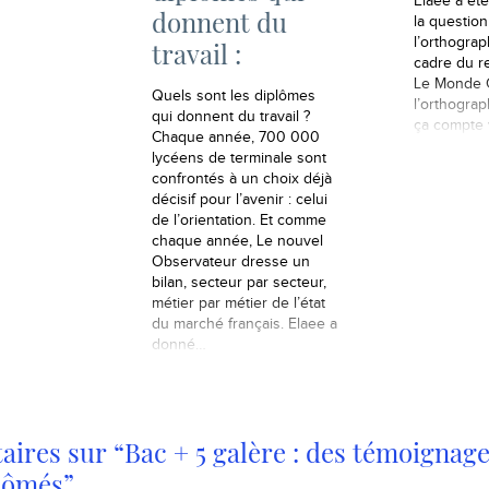
Elaee a été
études
donnent du
la questio
cupent un
l’orthogra
travail :
n an après
cadre du r
leur examen
Le Monde C
u…
Quels sont les diplômes
l’orthograp
qui donnent du travail ?
ça compte 
Chaque année, 700 000
lycéens de terminale sont
confrontés à un choix déjà
décisif pour l’avenir : celui
de l’orientation. Et comme
chaque année, Le nouvel
Observateur dresse un
bilan, secteur par secteur,
métier par métier de l’état
du marché français. Elaee a
donné…
ires sur “Bac + 5 galère : des témoignage
lômés”