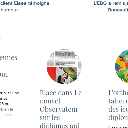
client Elaee témoigne,
L'EBG a remis s
-
c humour
l'innovat
jeunes
 un
Elaee dans Le
L’orth
publier une
nouvel
talon 
eunes
06 qui
Observateur
des je
bien le
s aussi
sur les
diplô
 bien le
diplômes qui
tement, 75%