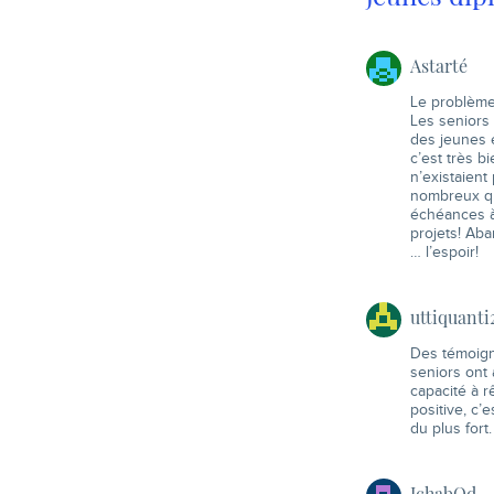
Astarté
Le problème 
Les seniors
des jeunes e
c’est très b
n’existaient
nombreux qu
échéances à 
projets! Ab
… l’espoir!
uttiquanti
Des témoigna
seniors ont 
capacité à r
positive, c’e
du plus fort.
IchabOd