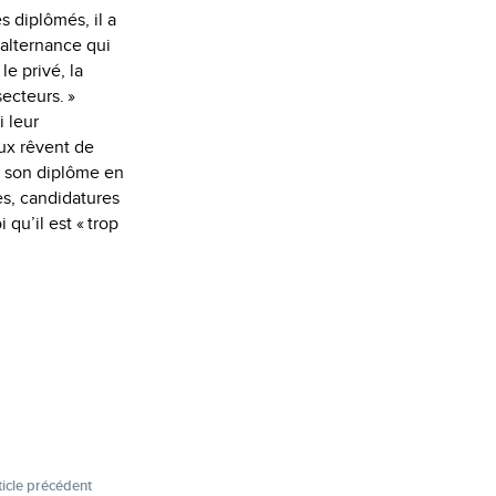
 diplômés, il a
alternance qui
le privé, la
secteurs. »
i leur
Eux rêvent de
, son ­diplôme en
es, candidatures
qu’il est « trop
ticle précédent