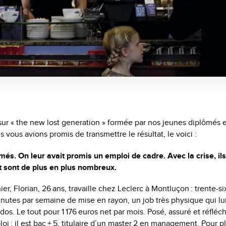
sur « the new lost generation » formée par nos jeunes diplômés
 vous avions promis de transmettre le résultat, le voici :
ômés. On leur avait promis un emploi de cadre. Avec la crise, il
Et sont de plus en plus nombreux.
ier, Florian, 26 ans, travaille chez Leclerc à Montluçon : trente-s
nutes par semaine de mise en rayon, un job très physique qui lui
s. Le tout pour 1 176 euros net par mois. Posé, assuré et ­réfléchi
ploi ; il est bac + 5, titulaire d’un master 2 en management. Pour p