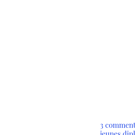
des diplômés d’
supérieures oc
poste moins d’u
l’obtention de 
et 5% en ont e
3 commenta
jeunes dip