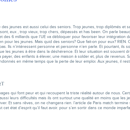
des jeunes est aussi celui des seniors. Trop jeunes, trop diplômés et 
 sont, eux , trop vieux, trop chers, dépassés et has been. On parle be
t des 6 milliards que l’UE va débloquer pour favoriser leur intégration da
ien pour les jeunes. Mais quid des seniors? Que fait-on pour eux? RIEN. 
 pas. Ils n’intéressent personne et personne n’en parle. Et pourtant, ils so
e les jeunes à être dans la déshérence. Et leur situation est souvent d
payer, des enfants à élever, une maison à solder et, plus de revenus. S
andonnés en même temps que la perte de leur emploi. Aux jeunes, il res
2T
ges qui font peur et qui recoupent la triste réalité autour de nous. Cer
aussi leurs difficultés mais ils ont surtout une qualité en moins que les je
êver. Et sans rêves, on ne changera rien. l’article de Paris match termine
st cet état d’esprit qu’il faut avoir. pour s’en sortir dans ce monde imparfa