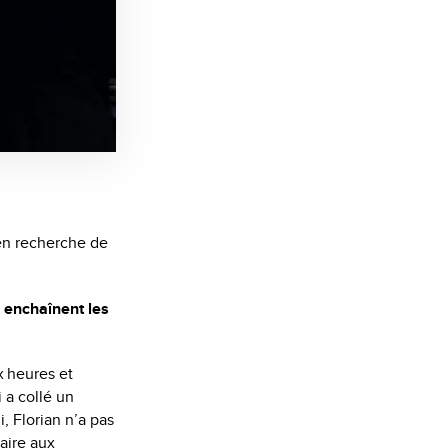
 en recherche de
s enchaînent les
ix heures et
 a collé un
, Florian n’a pas
laire aux