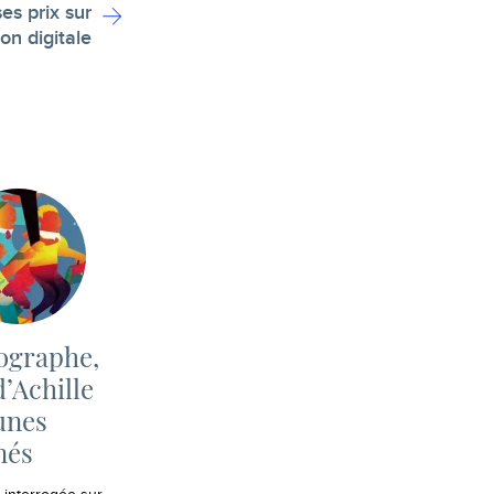
es prix sur
ion digitale
ographe,
d’Achille
unes
més