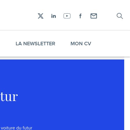
Recher
Réseaux
X
LinkedIn
YouTube
Facebook
Envoyez-
sociaux
moi
un
email !
S
LA NEWSLETTER
MON CV
utur
voiture du futur