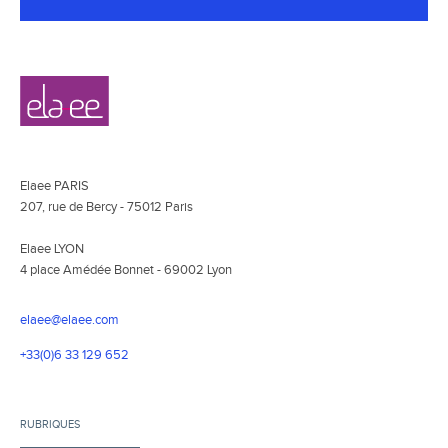
Navigation
Elaee
secondaire
Elaee PARIS
207, rue de Bercy - 75012 Paris
Elaee LYON
4 place Amédée Bonnet - 69002 Lyon
elaee@elaee.com
+33(0)6 33 129 652
RUBRIQUES