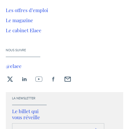
Les offres d’emploi
Le magazine
Le cabinet Elaee
NOUS SUIVRE
@elaee
X
LinkedIn
YouTube
Facebook
Envoyez-
moi
un
LA NEWSLETTER
email !
Le billet qui
vous réveille
Votre