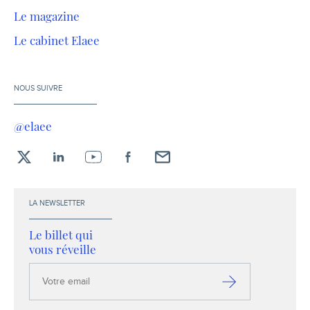
Le magazine
Le cabinet Elaee
NOUS SUIVRE
@elaee
X
LinkedIn
YouTube
Facebook
Envoyez-
moi
un
LA NEWSLETTER
email !
Le billet qui
vous réveille
Votre
email
S’inscrire