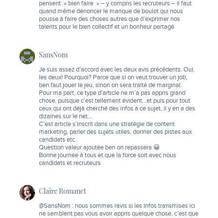
pensent » bien faire » – y compris les recruteurs – il faut
quand même dénoncer le manque de boulot qui nous
pousse à faire des choses autres que d’exprimer nos
talents pour le bien collectif et un bonheur partagé.
SansNom
Je suis assez d’accord avec les deux avis précédents. Oui,
les deux! Pourquoi? Parce que si on veut trouver un job,
ben faut jouer le jeu, sinon on sera traité de marginal.
Pour ma part, ce type d’article ne m’a pas appris grand
chose, puisque c’est tellement évident…et puis pour tout
ceux qui ont déjà cherché des infos à ce sujet, il y en a des
dizaines sur le net…
C’est article s’inscrit dans une stratégie de content
marketing, parler des sujets utiles, donner des pistes aux
candidats etc.
Question valeur ajoutée ben on repassera 😀
Bonne journée à tous et que la force soit avec nous
candidats et recruteurs
Claire Romanet
@SansNom : nous sommes ravis si les infos transmises ici
ne semblent pas vous avoir appris quelque chose, c’est que