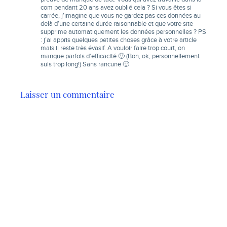
com pendant 20 ans avez oublié cela ? Si vous êtes si
carrée, j’imagine que vous ne gardez pas ces données au
delà d’une certaine durée raisonnable et que votre site
supprime automatiquement les données personnelles ? PS
: j’ai appris quelques petites choses grâce à votre article
mais il reste très évasif. A vouloir faire trop court, on
manque parfois d’efficacité 🙂 (Bon, ok, personnellement
suis trop long!) Sans rancune 🙂
Laisser un commentaire