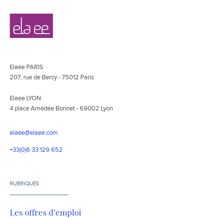
Navigation
Elaee
secondaire
Elaee PARIS
207, rue de Bercy - 75012 Paris
Elaee LYON
4 place Amédée Bonnet - 69002 Lyon
elaee@elaee.com
+33(0)6 33 129 652
RUBRIQUES
Les offres d’emploi