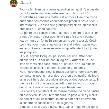
Claudia
Tout ça fait bien de la peine quand on sait qu’il n’y a pas de
boulot, que le moindre poste suscite au bas mot 200
candidatures dans nos métiers et encore s’il émane d’une
entreprise pas connue et qui fait des produits pas a priori »
intéressants » (c’est à dire grand public) sinon, on est plus
près des 500 candidatures.
Ce genre de « conseil » pourrait nous faire croire que si l’on
a pas d’entretien c’est que l’on n’a pas fait une « bonne
lettre » mais on ferait Tarzan en string sur la tour du Crédit
Lyonnais pour montrer qu’on sait prendre des risques tout
en restant sexy que les recruteurs appelleraient tout juste
les pompiers !
Et puis, soyons logiques, personnaliser une lettre pour
qu’elle soit au final lue par un logiciel ? Autant faire une
liste de mots-clés sans intitulé ni phrase, on aura plus de
chance de passer le premier stade de » lecture » !
Non, notre époque, c’est le rodéo des gens normaux voire
compétents pour amuser des recruteurs et justifier de leurs
salaires à faire des pseudo analyses et des pseudo tests. Et
même s’ils ont une valeur ceux-là, c’est toujours du boulot
qu’on ne donnera pas aux gens qui le méritent.
Des gens qui constatent l’immense mensonge de ce bintze
qu’est devenu le recrutement dans un pays où il n’y a plus
de boulot et où les recruteurs ont la part belle et avec eux
la cohorte de conseillers en tous genres…
Sans faire de procès à quiconque, car la majorité des gens