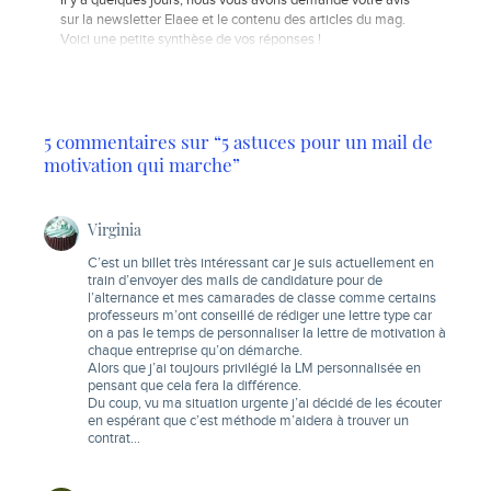
Il y a quelques jours, nous vous avons demandé votre avis
sur la newsletter Elaee et le contenu des articles du mag.
Voici une petite synthèse de vos réponses !
5 commentaires sur “5 astuces pour un mail de
motivation qui marche”
Virginia
C’est un billet très intéressant car je suis actuellement en
train d’envoyer des mails de candidature pour de
l’alternance et mes camarades de classe comme certains
professeurs m’ont conseillé de rédiger une lettre type car
on a pas le temps de personnaliser la lettre de motivation à
chaque entreprise qu’on démarche.
Alors que j’ai toujours privilégié la LM personnalisée en
pensant que cela fera la différence.
Du coup, vu ma situation urgente j’ai décidé de les écouter
en espérant que c’est méthode m’aidera à trouver un
contrat…