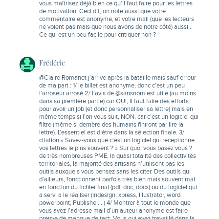
vous maîtrisez déjà bien ce qu’il faut faire pour les lettres
de motivation. Ceci dit, on note aussi que votre
commentaire est anonyme, et votre mail (que les lecteurs
ne voient pas mais que nous avons de notre côté) aussi…
Ce qui est un peu facile pour critiquer non ?
Frédéric
@Claire Romanet j’arrive après la bataille mais sauf erreur
de ma part : 1/ le billet est anonyme, donc c’est un peu
l’arroseur arrosé 2/ l’avis de @sansnom est utile (au moins
dans sa première partie) car OUI, il faut faire des efforts
pour avoir un job (et donc personnaliser sa lettre) mais en
même temps si l’on vous suit, NON, car c’est un logiciel qui
filtre (même si derrière des humains finiront par lire la
lettre). L’essentiel est d’être dans la sélection finale. 3/
citation « Savez-vous que c’est un logiciel qui réceptionne
vos lettres le plus souvent ? » Sur quoi vous basez vous ?
de très nombreuses PME, la quasi totalité des collectivités
territoriales, la majorité des artisans n’utilisent pas les
outils auxquels vous pensez sans les citer. Des outils qui
d’ailleurs, fonctionnent parfois très bien mais souvent mal
en fonction du fichier final (pdf, doc, docx) ou du logiciel qui
a servi a le réaliser (indesign, xpress, Illustrator, word,
powerpoint, Publisher….) 4/ Montrer à tout le monde que
vous avez l’adresse mail d’un auteur anonyme est faire
preuve de manque de tact. Vous qui avez travaillé dans la