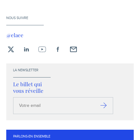
NOUS SUIVRE
@elaee
X
LinkedIn
YouTube
Facebook
Envoyez-
moi
un
LA NEWSLETTER
email !
Le billet qui
vous réveille
Votre
email
S’inscrire
PARLONS-EN ENSEMBLE