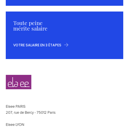
Toute peine
mérite salaire
VOTRE SALAIRE EN 3 ÉTAPES
Navigation
Elaee
secondaire
Elaee PARIS
207, rue de Bercy - 75012 Paris
Elaee LYON