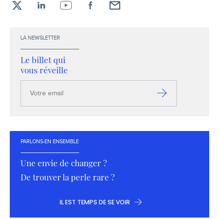
X
LinkedIn
YouTube
Facebook
Envoyez-
moi
un
LA NEWSLETTER
email !
Le billet qui
vous réveille
Votre
email
S’inscrire
PARLONS-EN ENSEMBLE
Une envie de changer ?
De trouver la perle rare ?
IL EST TEMPS DE SE VOIR