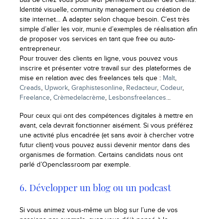
bas de chez vous pour leur permettre d’attirer des clients.
Identité visuelle, community management ou création de
site internet… A adapter selon chaque besoin. C’est très
simple d’aller les voir, muni.e d’exemples de réalisation afin
de proposer vos services en tant que free ou auto-
entrepreneur.
Pour trouver des clients en ligne, vous pouvez vous
inscrire et présenter votre travail sur des plateformes de
mise en relation avec des freelances tels que :
Malt
,
Creads
,
Upwork
,
Graphistesonline
,
Redacteur
,
Codeur
,
Freelance
,
Crèmedelacrème
,
Lesbonsfreelances.
..
Pour ceux qui ont des compétences digitales à mettre en
avant, cela devrait fonctionner aisément. Si vous préférez
une activité plus encadrée (et sans avoir à chercher votre
futur client) vous pouvez aussi devenir mentor dans des
organismes de formation. Certains candidats nous ont
parlé d’Openclassroom par exemple.
6. Développer un blog ou un podcast
Si vous animez vous-même un blog sur l’une de vos