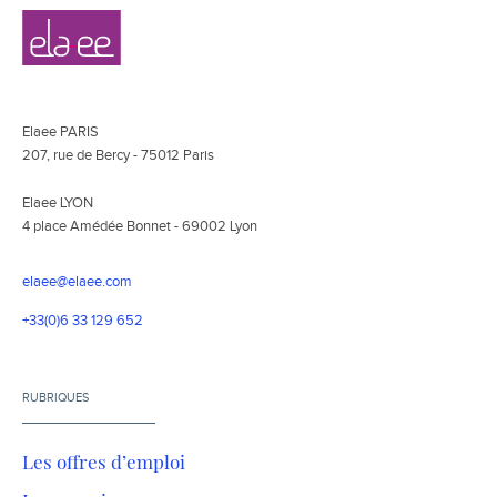
Navigation
Elaee
secondaire
Elaee PARIS
207, rue de Bercy - 75012 Paris
Elaee LYON
4 place Amédée Bonnet - 69002 Lyon
elaee@elaee.com
+33(0)6 33 129 652
RUBRIQUES
Les offres d’emploi