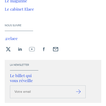
Le magazine
Le cabinet Elaee
NOUS SUIVRE
@elaee
X
LinkedIn
YouTube
Facebook
Envoyez-
moi
un
LA NEWSLETTER
email !
Le billet qui
vous réveille
Votre
email
S’inscrire