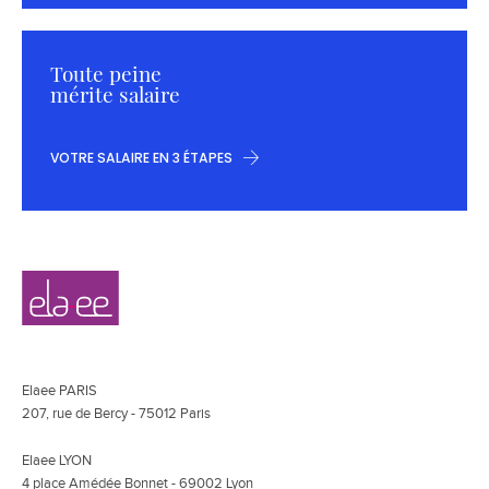
Toute peine
mérite salaire
VOTRE SALAIRE EN 3 ÉTAPES
Navigation
Elaee
secondaire
Elaee PARIS
207, rue de Bercy - 75012 Paris
Elaee LYON
4 place Amédée Bonnet - 69002 Lyon