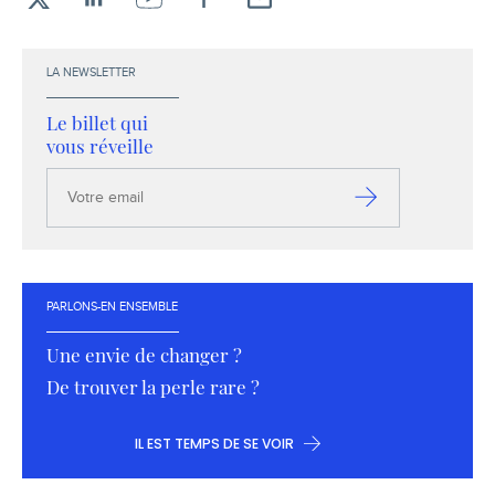
X
LinkedIn
YouTube
Facebook
Envoyez-
moi
un
LA NEWSLETTER
email !
Le billet qui
vous réveille
Votre
email
S’inscrire
PARLONS-EN ENSEMBLE
Une envie de changer ?
De trouver la perle rare ?
IL EST TEMPS DE SE VOIR