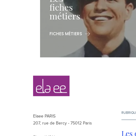
fiches
métiers
FICHES MÉTIERS
Navigation
Elaee
secondaire
RUBRIQU
Elaee PARIS
207, rue de Bercy - 75012 Paris
Les 