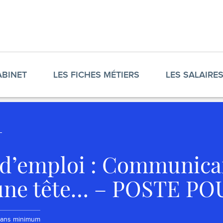
ABINET
LES FICHES MÉTIERS
LES SALAIRE
 d’emploi : Communica
une tête… – POSTE P
 :
périence :
 ans minimum