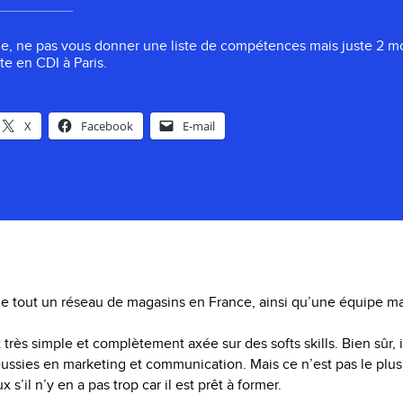
le, ne pas vous donner une liste de compétences mais juste 2 m
te en CDI à Paris.
X
Facebook
E-mail
ige tout un réseau de magasins en France, ainsi qu’une équipe ma
très simple et complètement axée sur des softs skills. Bien sûr, i
ussies en marketing et communication. Mais ce n’est pas le plus
s’il n’y en a pas trop car il est prêt à former.