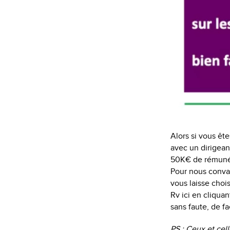
Alors si vous êt
avec un dirigean
50K€ de rémunéra
Pour nous convai
vous laisse choi
Rv ici en cliquan
sans faute, de fa
PS : Ceux et cell