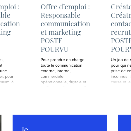
mploi :
Offre d’emploi :
Créate
ble
Responsable
Créatr
cation
communication
contac
ting –
et marketing –
recru
POSTE
POST
POURVU
POUR
t,
Pour prendre en charge
Un job de 
et
toute la communication
pour qui ne
 une
externe, interne,
prise de c
r, pour
commerciale,
inconnus, 
mium, à
opérationnelle, digitale et
cause et le
institutionnelle d'une belle
PME lyonnaise.
Je