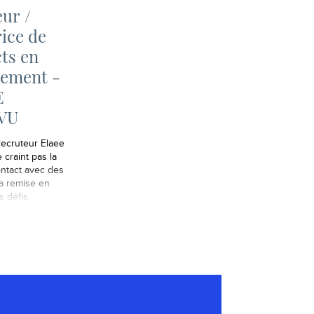
ur /
ice de
ts en
tement -
E
VU
recruteur Elaee
 craint pas la
ontact avec des
la remise en
s défis.