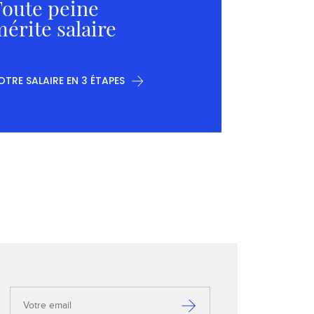
oute peine
érite salaire
OTRE SALAIRE EN 3 ÉTAPES
Votre
email
S’inscrire