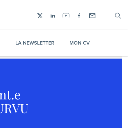
Recher
Réseaux
X
LinkedIn
YouTube
Facebook
Envoyez-
sociaux
moi
un
email !
S
LA NEWSLETTER
MON CV
nt.e
OURVU