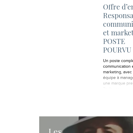
Offre d’e
Responsa
communi
et marke
POSTE
POURVU
Un poste comple
communication 
marketing, avec
équipe à manage
une marque pre
Toulouse.
Les