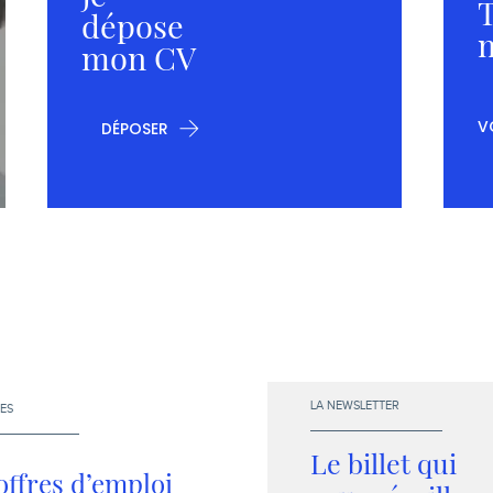
T
dépose
m
mon CV
V
DÉPOSER
LA NEWSLETTER
ES
Le billet qui
offres d’emploi