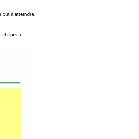
e but à atteindre.
ec chapeau :