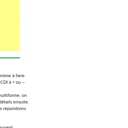
inôme à faire
 CDI à + ou –
multiforme, on
étails ensuite.
s répondrons
rouvent