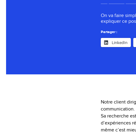
On va faire simp
expliquer ce pos
Partager :
LinkedIn
Notre client dir
communication.
Sa recherche est 
d’expériences ré
même c’est mieux 