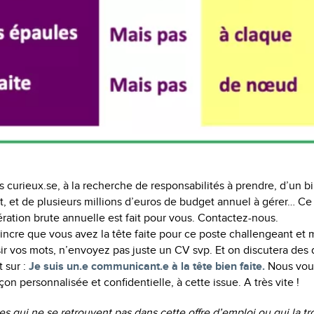
es curieux.se, à la recherche de responsabilités à prendre, d’un b
t, et de plusieurs millions d’euros de budget annuel à gérer… Ce
tion brute annuelle est fait pour vous. Contactez-nous.
ncre que vous avez la tête faite pour ce poste challengeant et 
sir vos mots, n’envoyez pas juste un CV svp. Et on discutera des d
t sur :
Je suis un.e communicant.e à la tête bien faite.
Nous vou
çon personnalisée et confidentielle, à cette issue. A très vite !
es qui ne se retrouvent pas dans cette offre d’emploi ou qui la t