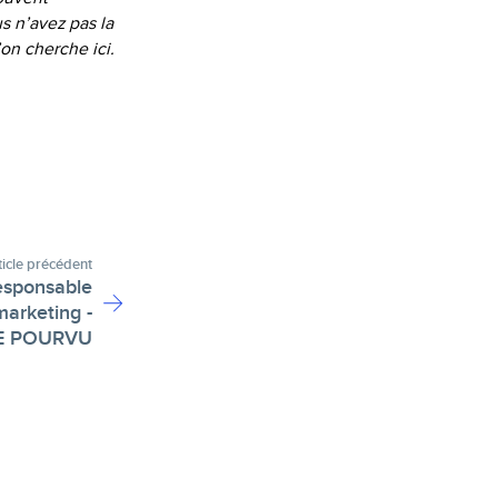
s n’avez pas la
on cherche ici.
ticle précédent
Responsable
arketing -
E POURVU