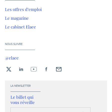
Les offres d’emploi
Le magazine
Le cabinet Elaee
NOUS SUIVRE
@elaee
X
LinkedIn
YouTube
Facebook
Envoyez-
moi
un
LA NEWSLETTER
email !
Le billet qui
vous réveille
Votre