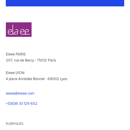
Navigation
Elaee
secondaire
Elaee PARIS
207, rue de Bercy - 75012 Paris
Elaee LYON
4 place Amédée Bonnet - 69002 Lyon
elaee@elaee.com
+33(0)6 33 129 652
RUBRIQUES