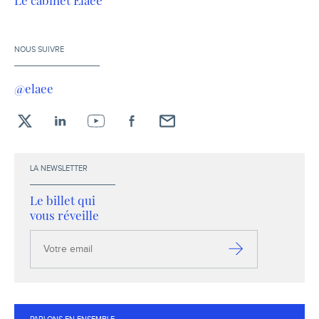
Le cabinet Elaee
NOUS SUIVRE
@elaee
X
LinkedIn
YouTube
Facebook
Envoyez-
moi
un
LA NEWSLETTER
email !
Le billet qui
vous réveille
Votre
email
S’inscrire