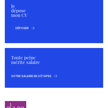
Je
dépose
mon CV
DÉPOSER
Toute peine
mérite salaire
VOTRE SALAIRE EN 3 ÉTAPES
Navigation
Elaee
secondaire