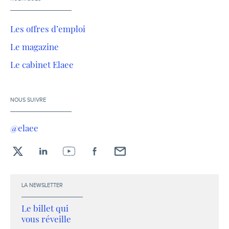
Les offres d’emploi
Le magazine
Le cabinet Elaee
NOUS SUIVRE
@elaee
X
LinkedIn
YouTube
Facebook
Envoyez-
moi
un
LA NEWSLETTER
email !
Le billet qui
vous réveille