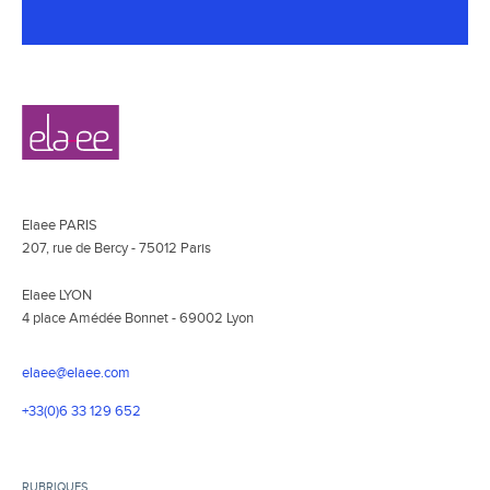
Navigation
Elaee
secondaire
Elaee PARIS
207, rue de Bercy - 75012 Paris
Elaee LYON
4 place Amédée Bonnet - 69002 Lyon
elaee@elaee.com
+33(0)6 33 129 652
RUBRIQUES