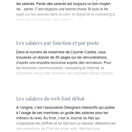
les salariés. Parler des salaires est toujours un bon moyen
de... parler. C'est toujours une bonne chose. Et puis la 1re
appli sur les salaires dans la com', le digital et le marketing a
donc fait ses preuves : elle donne…
Les salaires par fonction et par poste
Dans le numéro de novembre de Courrier Cadres, vous
trouverez un dossier de 35 pages sur les rémunérations,
d’après une enquête exclusive auprès des recruteurs. Pour
les fonctions communication, marketing et internet, le
magazine nous a fait l'honneur de considérer Elaee comme
référent. Pour faire court, voici quelques grandes lignes…
Les salaires du web font débat
A l'origine, c'est l'association Designers Interactifs qui publie
à l'usage de ses membres un guide des salaires pour les
métiers du web. Au final, c'est le Journal du Net qui
s'approprie les chiffres et en fait tout un dossier, détaillant les
rémunérations de Chef de projet web, Webdesigner,