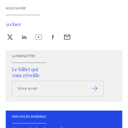
NOUS SUIVRE
@elaee
X
LinkedIn
YouTube
Facebook
Envoyez-
moi
un
LA NEWSLETTER
email !
Le billet qui
vous réveille
Votre
email
S’inscrire
PARLONS-EN ENSEMBLE