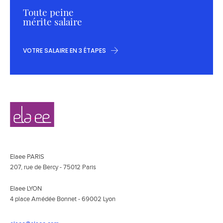
Toute peine
mérite salaire
VOTRE SALAIRE EN 3 ÉTAPES
Navigation
Elaee
secondaire
Elaee PARIS
207, rue de Bercy - 75012 Paris
Elaee LYON
4 place Amédée Bonnet - 69002 Lyon