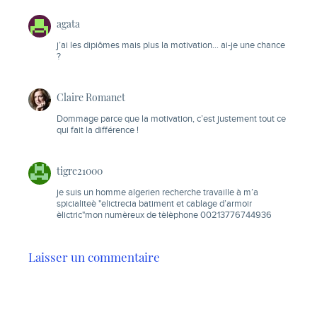
agata
j’ai les dipiômes mais plus la motivation… ai-je une chance
?
Claire Romanet
Dommage parce que la motivation, c’est justement tout ce
qui fait la différence !
tigre21000
je suis un homme algerien recherche travaille à m’a
spicialiteè "elictrecia batiment et cablage d’armoir
èlictric"mon numèreux de tèlèphone 00213776744936
Laisser un commentaire