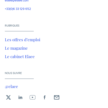
elaee@elaee.com
+33(0)6 33 129 652
RUBRIQUES
Les offres d’emploi
Le magazine
Le cabinet Elaee
NOUS SUIVRE
@elaee
X
LinkedIn
YouTube
Facebook
Envoyez-
moi