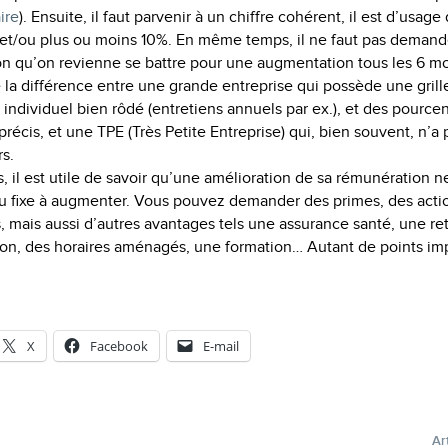
ire
). Ensuite, il faut parvenir à un chiffre cohérent, il est d’usage
e et/ou plus ou moins 10%. En même temps, il ne faut pas demande
on qu’on revienne se battre pour une augmentation tous les 6 mo
ire la différence entre une grande entreprise qui possède une grill
 individuel bien rôdé (entretiens annuels par ex.), et des pource
récis, et une TPE (Très Petite Entreprise) qui, bien souvent, n’
s.
s, il est utile de savoir qu’une amélioration de sa rémunération 
u fixe à augmenter. Vous pouvez demander des primes, des actio
s, mais aussi d’autres avantages tels une assurance santé, une ret
ion, des horaires aménagés, une formation… Autant de points im
X
Facebook
E-mail
Ar