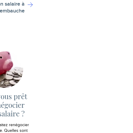
 salaire à
l'embauche
ous prêt
négocier
salaire ?
itez renégocier
re. Quelles sont