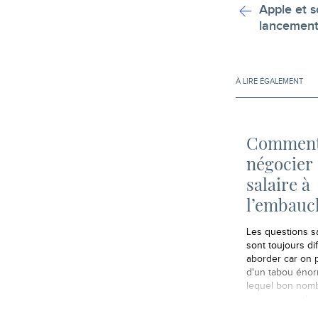
Apple et s
lancement 
À LIRE ÉGALEMENT
Commen
négocier
salaire à
l’embauc
Les questions sa
sont toujours dif
aborder car on p
d'un tabou éno
lequel bon nomb
nous ont quelqu
l'argent. A ce su