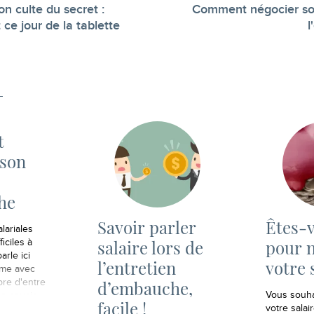
on culte du secret :
Comment négocier son
-
ce jour de la tablette
t
 son
he
Savoir parler
Êtes-v
lariales
salaire lors de
pour 
ficiles à
arle ici
l’entretien
votre 
rme avec
re d'entre
d’embauche,
Vous souha
e soucis :
facile !
votre salai
jet, un