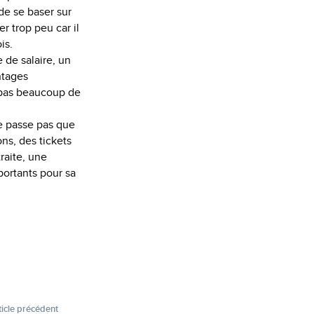
 de se baser sur
r trop peu car il
is.
e de salaire, un
ntages
a pas beaucoup de
ne passe pas que
ns, des tickets
raite, une
portants pour sa
ticle précédent