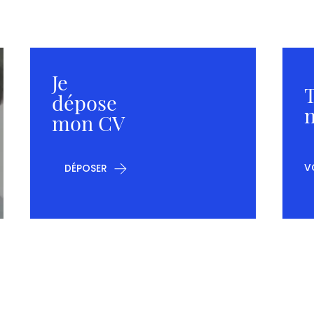
Je
T
dépose
m
mon CV
V
DÉPOSER