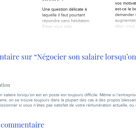
vos motiva
Radio Scoop
est-ce le 
 avec la
Une question délicate à
demander 
pondre
laquelle il faut pourtant
augmentat
n peu de
répondre sans hésitation.
allez- vous j
rs…
Elaee vous aide.
aire sur “Négocier son salaire lorsqu’on
ation
 salaire lorsqu’on est en poste est toujours difficile. Même si l’entrepris
saine, on se trouve toujours dans la plupart des cas à des propos bless
sionner si vous n’êtes pas satisfait de votre rémunération actuelle, ou 
n commentaire