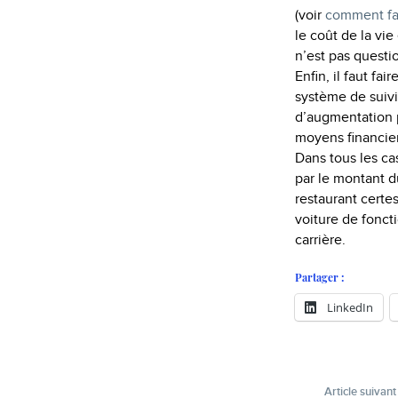
(voir
comment fa
le coût de la vi
n’est pas questi
Enfin, il faut fa
système de suivi
d’augmentation p
moyens financier
Dans tous les ca
par le montant d
restaurant certe
voiture de fonct
carrière.
Partager :
LinkedIn
Article suivant