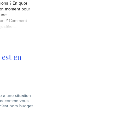
tions ? En quoi
bon moment pour
une
ion ? Comment
ustifier...
 est en
e a une situation
ants comme vous
c’est hors budget.