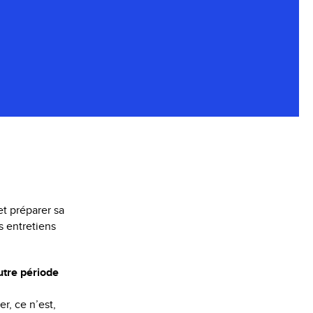
t préparer sa
s entretiens
utre période
er, ce n’est,