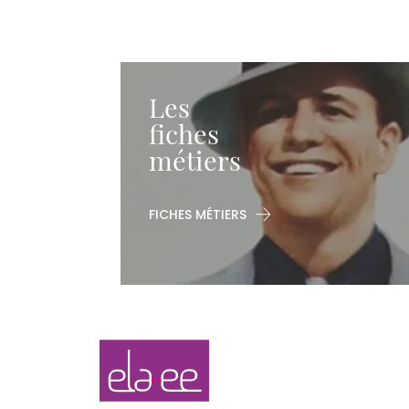
Les
fiches
métiers
FICHES MÉTIERS
Navigation
Elaee
secondaire