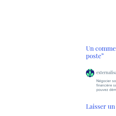
journaliste de 
nous interviewe
consigne de ré
rapidement et e
mots (ouf !) : Lo
Un comment
poste”
externalis
Négocier son
financière 
pouvez démis
Laisser u