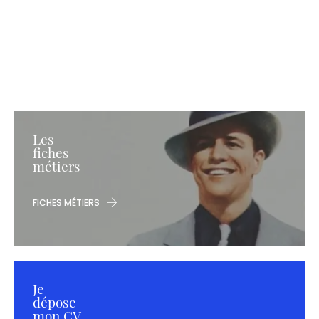
Les
fiches
métiers
FICHES MÉTIERS
Je
dépose
mon CV