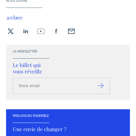
NOUS SUIVRE
@elaee
X
LinkedIn
YouTube
Facebook
Envoyez-
moi
un
LA NEWSLETTER
email !
Le billet qui
vous réveille
Votre
email
S’inscrire
PARLONS-EN ENSEMBLE
Une envie de changer ?