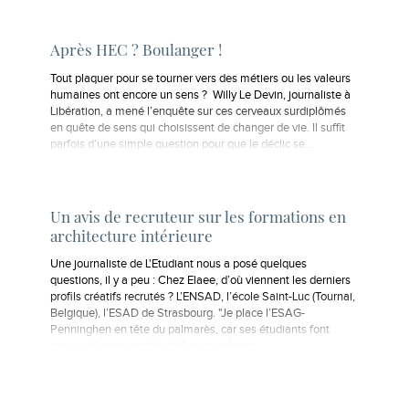
Après HEC ? Boulanger !
Tout plaquer pour se tourner vers des métiers ou les valeurs
humaines ont encore un sens ? Willy Le Devin, journaliste à
Libération, a mené l’enquête sur ces cerveaux surdiplômés
en quête de sens qui choisissent de changer de vie. Il suffit
parfois d’une simple question pour que le déclic se…
Un avis de recruteur sur les formations en
architecture intérieure
Une journaliste de L'Etudiant nous a posé quelques
questions, il y a peu : Chez Elaee, d’où viennent les derniers
profils créatifs recrutés ? L’ENSAD, l’école Saint-Luc (Tournai,
Belgique), l’ESAD de Strasbourg. "Je place l’ESAG-
Penninghen en tête du palmarès, car ses étudiants font
preuve d’une curiosité et d’un grand sens…