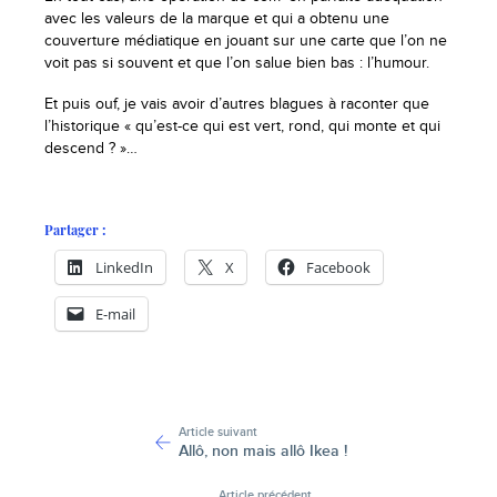
avec les valeurs de la marque et qui a obtenu une
couverture médiatique en jouant sur une carte que l’on ne
voit pas si souvent et que l’on salue bien bas : l’humour.
Et puis ouf, je vais avoir d’autres blagues à raconter que
l’historique « qu’est-ce qui est vert, rond, qui monte et qui
descend ? »…
Partager :
LinkedIn
X
Facebook
E-mail
-
Article suivant
Allô, non mais allô Ikea !
Article précédent