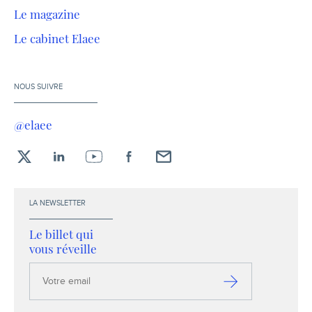
Le magazine
Le cabinet Elaee
NOUS SUIVRE
@elaee
X
LinkedIn
YouTube
Facebook
Envoyez-
moi
un
LA NEWSLETTER
email !
Le billet qui
vous réveille
Votre
email
S’inscrire