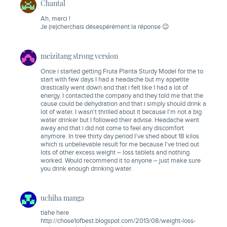
Chantal
Ah, merci !
Je (re)cherchais désespérément la réponse 😉
meizitang strong version
Once i started getting Fruta Planta Sturdy Model for the to
start with few days I had a headache but my appetite
drastically went down and that i felt like I had a lot of
energy. I contacted the company and they told me that the
cause could be dehydration and that i simply should drink a
lot of water. I wasn't thrilled about it because I'm not a big
water drinker but I followed their advise. Headache went
away and that i did not come to feel any discomfort
anymore. In tree thirty day period I've shed about 18 kilos
which is unbelievable result for me because I've tried out
lots of other excess weight – loss tablets and nothing
worked. Would recommend it to anyone – just make sure
you drink enough drinking water.
uchiha manga
tlahe here
http://chose1ofbest.blogspot.com/2013/08/weight-loss-