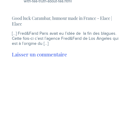
with-tea-truth-about-tea.html
Good luck Carambar, humour made in France - Elaee |
Elaee
[…] Fred&Farid Paris avait eu l’idée de la fin des blagues.
Cette fois-ci c’est l’agence Fred&Farid de Los Angeles qui
est à l’origine du […]
Laisser un commentaire