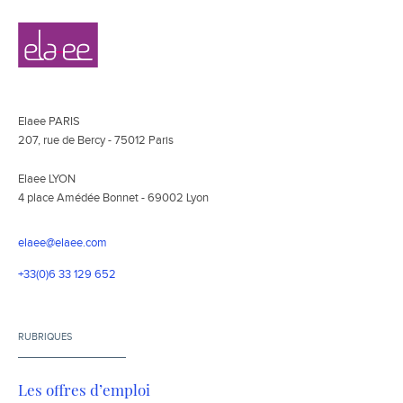
Navigation
Elaee
secondaire
Elaee PARIS
207, rue de Bercy - 75012 Paris
Elaee LYON
4 place Amédée Bonnet - 69002 Lyon
elaee@elaee.com
+33(0)6 33 129 652
RUBRIQUES
Les offres d’emploi