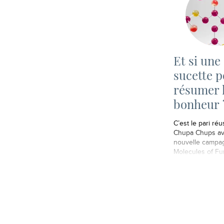
Et si une
sucette p
résumer 
bonheur 
C’est le pari réu
Chupa Chups av
nouvelle campa
Molecules of Fu