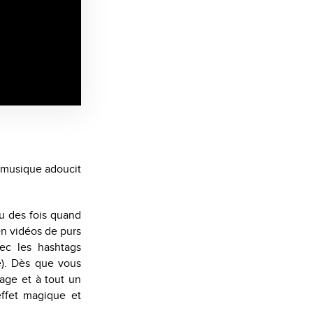
a musique adoucit
u des fois quand
n vidéos de purs
vec les hashtags
e). Dès que vous
age et à tout un
effet magique et