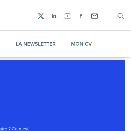
Recher
Réseaux
X
LinkedIn
YouTube
Facebook
Envoyez-
sociaux
moi
un
email !
S
LA NEWSLETTER
MON CV
tre ? Ce n’est