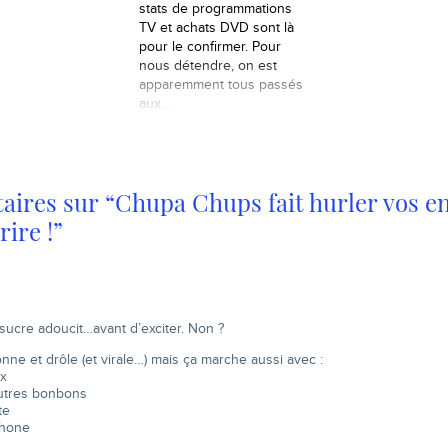
stats de programmations
TV et achats DVD sont là
pour le confirmer. Pour
nous détendre, on est
apparemment tous passés
aux…
ires sur “Chupa Chups fait hurler vos e
rire !”
 sucre adoucit…avant d’exciter. Non ?
onne et drôle (et virale…) mais ça marche aussi avec :
ux
autres bonbons
te
phone