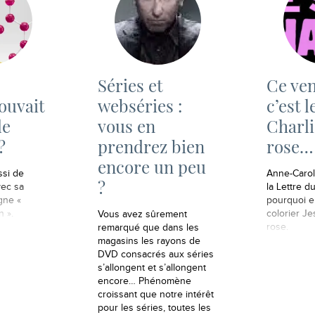
Séries et
Ce ve
ouvait
webséries :
c’est l
le
vous en
Charli
?
prendrez bien
rose…
encore un peu
ssi de
Anne-Carol
?
ec sa
la Lettre du
gne «
pourquoi el
n ».
colorier Je
Vous avez sûrement
rose.
remarqué que dans les
magasins les rayons de
DVD consacrés aux séries
s’allongent et s’allongent
encore… Phénomène
croissant que notre intérêt
pour les séries, toutes les