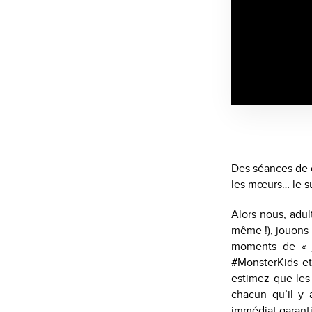
Des séances de c
les mœurs… le su
Alors nous, adu
même !), jouons
moments de « jo
#MonsterKids et
estimez que les
chacun qu’il y 
immédiat garanti