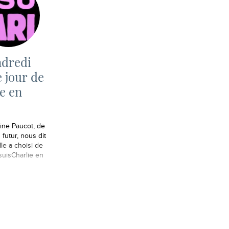
ndredi
e jour de
e en
ine Paucot, de
 futur, nous dit
le a choisi de
suisCharlie en