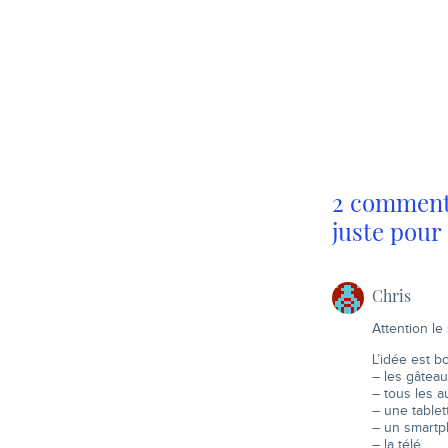
2 commenta
juste pour 
Chris
Attention le
L’idée est b
– les gâtea
– tous les 
– une tablet
– un smart
– la télé