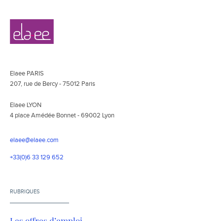
Navigation
Elaee
secondaire
Elaee PARIS
207, rue de Bercy - 75012 Paris
Elaee LYON
4 place Amédée Bonnet - 69002 Lyon
elaee@elaee.com
+33(0)6 33 129 652
RUBRIQUES
Les offres d’emploi