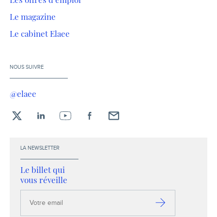
Le magazine
Le cabinet Elaee
NOUS SUIVRE
@elaee
X
LinkedIn
YouTube
Facebook
Envoyez-
moi
un
LA NEWSLETTER
email !
Le billet qui
vous réveille
Votre
email
S’inscrire