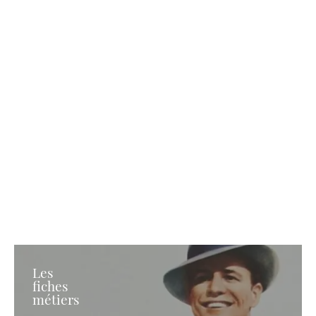
Les
fiches
métiers