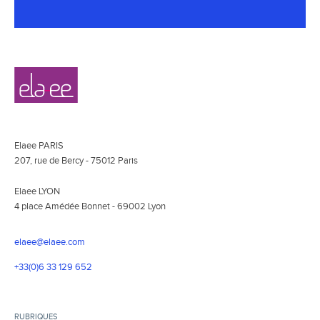
Navigation
Elaee
secondaire
Elaee PARIS
207, rue de Bercy - 75012 Paris
Elaee LYON
4 place Amédée Bonnet - 69002 Lyon
elaee@elaee.com
+33(0)6 33 129 652
RUBRIQUES