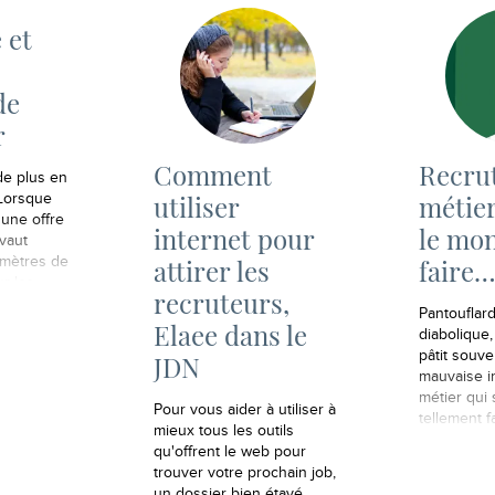
 et
de
r
Comment
Recrut
de plus en
utiliser
métier
Lorsque
 une offre
internet pour
le mo
vaut
amètres de
attirer les
faire
ur les
recruteurs,
et éviter
Pantouflard
de soirées
Elaee dans le
diabolique,
u de
pâtit souve
JDN
visibles
mauvaise i
e, y
métier qui
 futur
Pour vous aider à utiliser à
tellement fa
mieux tous les outils
qu'offrent le web pour
trouver votre prochain job,
un dossier bien étayé