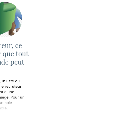
eur, ce
 que tout
nde peut
…
, injuste ou
 le recruteur
nt d'une
mage. Pour un
 semble
cile...