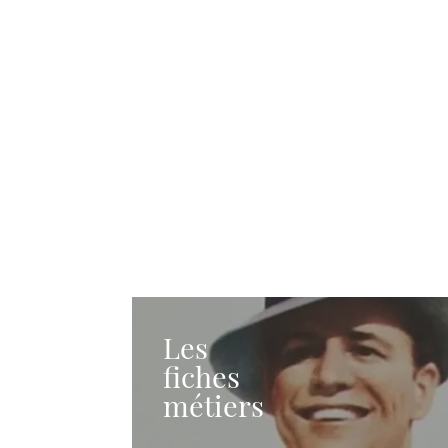
Les
fiches
métiers