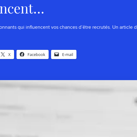
encent…
onnants qui influencent vos chances d’être recrutés. Un article
X
Facebook
E-mail