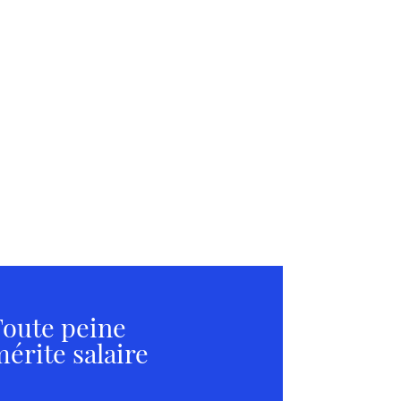
oute peine
érite salaire