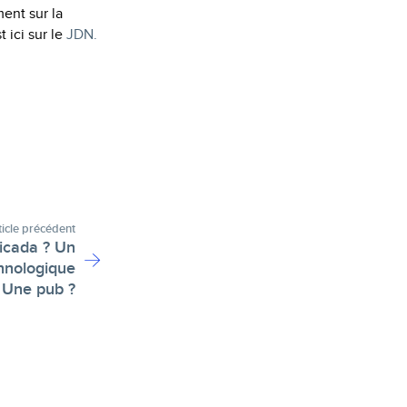
ent sur la
 ici sur le
JDN.
ticle précédent
icada ? Un
chnologique
 Une pub ?