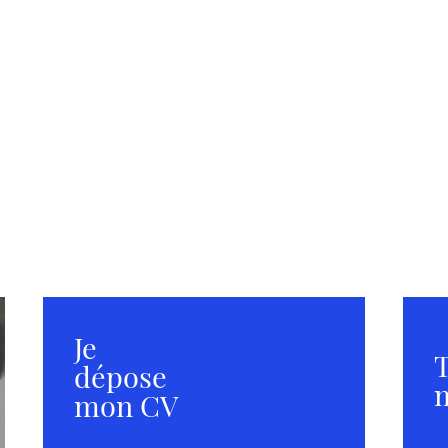
Je
T
dépose
m
mon CV