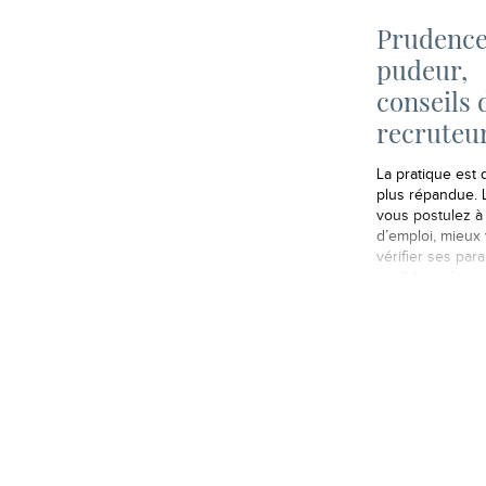
Prudence
pudeur,
conseils 
recruteu
La pratique est 
plus répandue. 
vous postulez à
d’emploi, mieux 
vérifier ses par
confidentialité s
réseaux sociaux 
que ses photos 
trop arrosées o
vacances soient 
par tout le mond
compris de votre
employeur !…