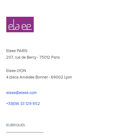
Navigation
Elaee
secondaire
Elaee PARIS
207, rue de Bercy - 75012 Paris
Elaee LYON
4 place Amédée Bonnet - 69002 Lyon
elaee@elaee.com
+33(0)6 33 129 652
RUBRIQUES