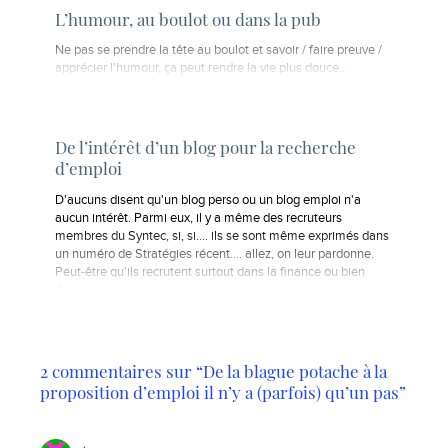
L’humour, au boulot ou dans la pub
Ne pas se prendre la tête au boulot et savoir / faire preuve /
apprécier l'humour, ça peut rendre la vie plus douce...
De l’intérêt d’un blog pour la recherche
d’emploi
D'aucuns disent qu'un blog perso ou un blog emploi n'a
aucun intérêt. Parmi eux, il y a même des recruteurs
membres du Syntec, si, si.... ils se sont même exprimés dans
un numéro de Stratégies récent.... allez, on leur pardonne.
Peut-être qu'ils recrutent surtout dans la finance ou bien
dans…
2 commentaires sur “De la blague potache à la
proposition d’emploi il n’y a (parfois) qu’un pas”