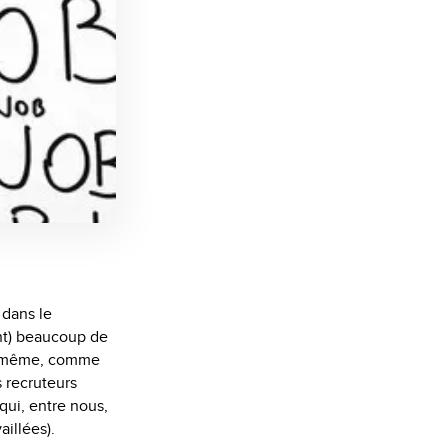
 dans le
nt) beaucoup de
ois même, comme
s recruteurs
qui, entre nous,
illées).