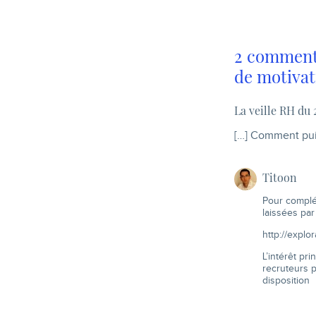
2 commenta
de motivat
La veille RH du
[…] Comment puis
Titoon
Pour complét
laissées par
http://explo
L’intérêt pr
recruteurs p
disposition