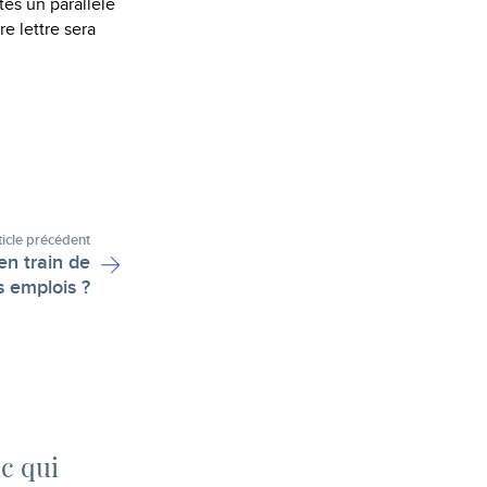
tes un parallèle
e lettre sera
ticle précédent
 en train de
s emplois ?
c qui