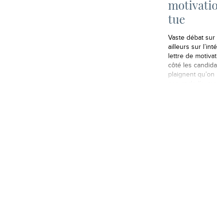
motivati
tue
Vaste débat sur 
ailleurs sur l’int
lettre de motiva
côté les candida
plaignent qu’on n
pas et de l’autre
recruteurs qui d
en mains des let
donnent pas env
les CV. Nous la 