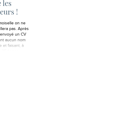
 les
eurs !
oiselle on ne
llera pas. Après
 envoyé un CV
ant aucun nom
 et faisant, à
, 25 lignes,
 d'une lettre
ion floue pour
 "bateau", on a
ait un mail à
date en lui
n aimerait…