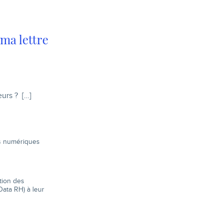
ma lettre
eurs ? […]
es numériques
ition des
Data RH) à leur