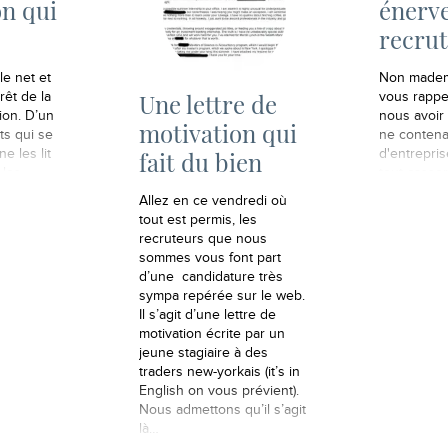
on qui
énerve
recrut
le net et
Non madem
Une lettre de
érêt de la
vous rappe
tion. D’un
nous avoir
motivation qui
ts qui se
ne conten
e les lit
d'entreprise
fait du bien
 les
tout casser
isent avoir
accompagné
Allez en ce vendredi où
tres qui ne
de motivat
tout est permis, les
ie de lire
ne pas dire
recruteurs que nous
lettre…
gentiment f
sommes vous font part
cette candi
d’une candidature très
disant qu'o
sympa repérée sur le web.
Il s’agit d’une lettre de
motivation écrite par un
jeune stagiaire à des
traders new-yorkais (it’s in
English on vous prévient).
Nous admettons qu’il s’agit
là…