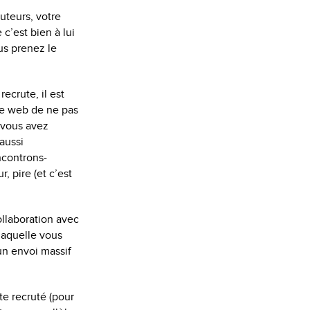
uteurs, votre
c’est bien à lui
us prenez le
ecrute, il est
 le web de ne pas
i vous avez
 aussi
ncontrons-
, pire (et c’est
llaboration avec
 laquelle vous
un envoi massif
te recruté (pour