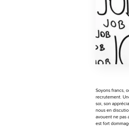
Soyons francs, o
recrutement. Un
soi, son appréci
nous en discutio
avouent ne pas a
est fort dommage