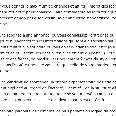
vous donner le maximum de chances et attirer l’intérêt des recr
 et surtout être personnalisée. Faire comprendre au recruteur que 
ressez et non pas à son voisin. Avec une lettre standardisée vo
miné.
une réponse à une annonce, où vous connaissez l’entreprise qui r
ourd’hui avec toutes les informations qui sont à disposition sur
nts relatifs à la structure et vous en servir dans votre lettre (ou
ont et ce qu’ils font, les défis à venir, les enjeux du poste…). Tout
faire des fautes, de bredouiller uniquement 2 mots du style «re
 dans l’en-tête une adresse autre que celle de votre interlocuteur
utre nom…
une candidature spontanée, là encore exprimez votre désir de co
ent explicité au regard de l’activité, l’identité… de la structure à
ien de pire pour un recruteur que de se sentir noyé au milieu d’
core c’est du vécu, si la liste des destinataires est en Cc !!)
s votre parcours les éléments les plus parlants au regard du pos