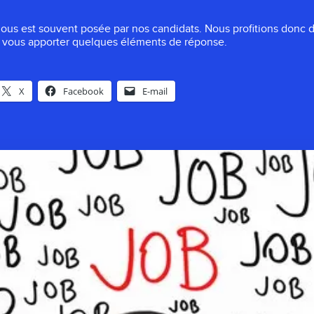
ous est souvent posée par nos candidats. Nous profitions donc de
r vous apporter quelques éléments de réponse.
X
Facebook
E-mail