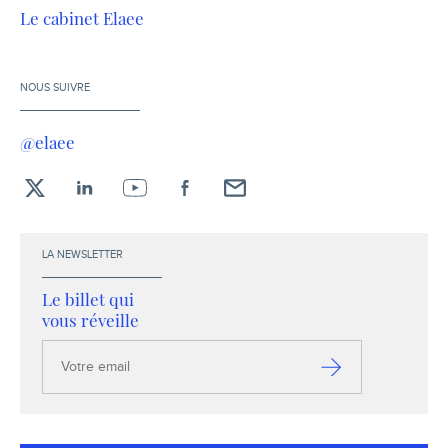
Le cabinet Elaee
NOUS SUIVRE
@elaee
X
LinkedIn
YouTube
Facebook
Envoyez-
moi
un
LA NEWSLETTER
email !
Le billet qui
vous réveille
Votre
email
S’inscrire