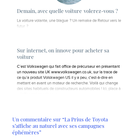
Demain, avec quelle voiture volerez-vous ?
La voiture volante, une blague ? Un remake de Retour vers le
futur ?
Sur internet, on innove pour acheter sa
voiture
C’est Volkswagen qui fait office de précurseur en présentant
un nouveau site UK www.volkswagen.co.uk, sur la trace de
ce qu’a produit Volskwagen US il y a peu, c'est-à-dire en
mettant en avant un moteur de recherche. Voilà qui change
des sites habituels de constructeurs automobiles ! Ici, place à
« l’efficacité googlesque…
Un commentaire sur “La Prius de Toyota
s’affiche au naturel avec ses campagnes
éphémères”