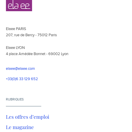
Navigation
Elaee
secondaire
Elaee PARIS
207, rue de Bercy - 75012 Paris
Elaee LYON
4 place Amédée Bonnet - 69002 Lyon
elaee@elaee.com
+33(0)6 33 129 652
RUBRIQUES
Les offres d’emploi
Le magazine