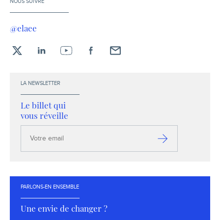
NOUS SUIVRE
@elaee
X
LinkedIn
YouTube
Facebook
Envoyez-
moi
un
LA NEWSLETTER
email !
Le billet qui
vous réveille
Votre
email
S’inscrire
PARLONS-EN ENSEMBLE
Une envie de changer ?