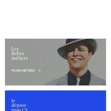
Les
fiches
métiers
FICHES MÉTIERS
Je
dépose
mon CV