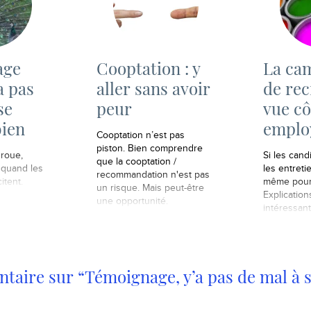
age
Cooptation : y
La ca
’a pas
aller sans avoir
de re
se
peur
vue cô
bien
emplo
Cooptation n’est pas
piston. Bien comprendre
 roue,
Si les cand
que la cooptation /
 quand les
les entreti
recommandation n'est pas
itent.
même pour 
un risque. Mais peut-être
Explication
une opportunité.
intéressant 
aire sur “Témoignage, y’a pas de mal à s