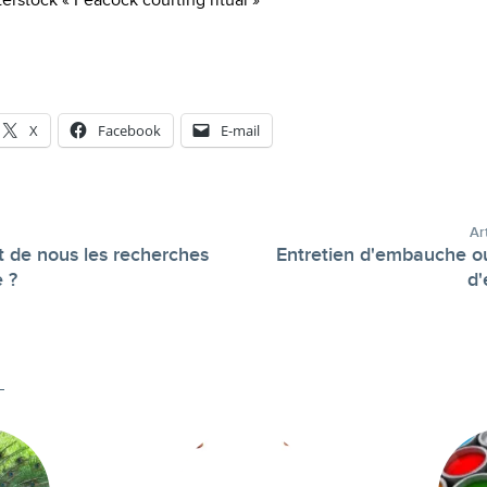
terstock « Peacock courting ritual »
X
Facebook
E-mail
Ar
 de nous les recherches
Entretien d'embauche ou
-
 ?
d