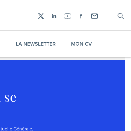
Recher
Réseaux
X
LinkedIn
YouTube
Facebook
Envoyez-
sociaux
moi
un
email !
S
LA NEWSLETTER
MON CV
 se
tuelle Générale,