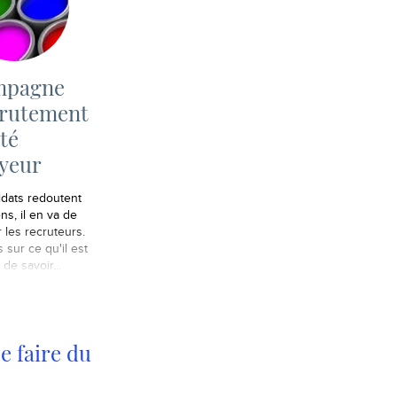
mpagne
crutement
té
yeur
idats redoutent
ens, il en va de
les recruteurs.
s sur ce qu'il est
de savoir...
e faire du