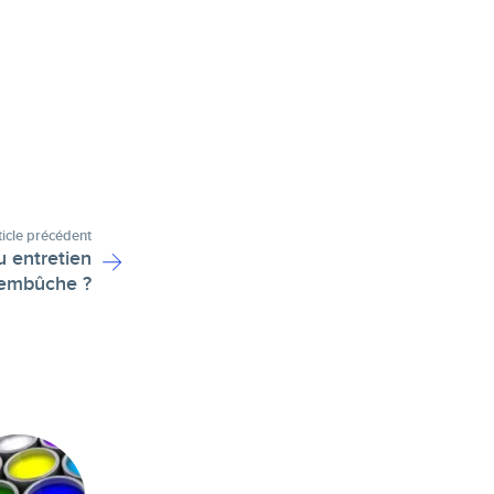
ticle précédent
 entretien
'embûche ?