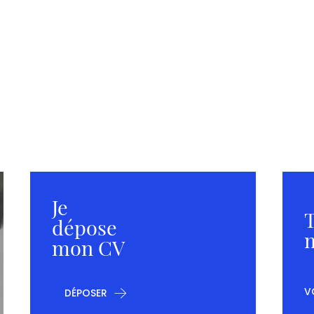
Je
T
dépose
m
mon CV
V
DÉPOSER