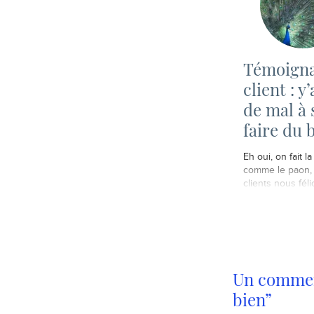
Témoign
client : y
de mal à 
faire du 
Eh oui, on fait la
comme le paon,
clients nous félic
Un comment
bien”