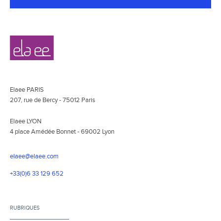
Navigation
Elaee
secondaire
Elaee PARIS
207, rue de Bercy - 75012 Paris
Elaee LYON
4 place Amédée Bonnet - 69002 Lyon
elaee@elaee.com
+33(0)6 33 129 652
RUBRIQUES