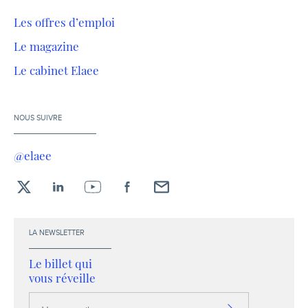
Les offres d’emploi
Le magazine
Le cabinet Elaee
NOUS SUIVRE
@elaee
X
LinkedIn
YouTube
Facebook
Envoyez-
moi
un
LA NEWSLETTER
email !
Le billet qui
vous réveille
Votre