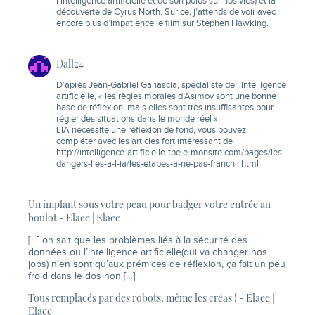
l’intelligence artificielle et de son poids sur nos vies) et la
découverte de Cyrus North. Sur ce, j’attends de voir avec
encore plus d’impatience le film sur Stephen Hawking.
Dall24
D’après Jean-Gabriel Ganascia, spécialiste de l’intelligence
artificielle, « les règles morales d’Asimov sont une bonne
base de réflexion, mais elles sont très insuffisantes pour
régler des situations dans le monde réel ».
L’IA nécessite une réflexion de fond, vous pouvez
compléter avec les articles fort intéressant de
http://intelligence-artificielle-tpe.e-monsite.com/pages/les-
dangers-lies-a-l-ia/les-etapes-a-ne-pas-franchir.html
Un implant sous votre peau pour badger votre entrée au
boulot - Elaee | Elaee
[…] on sait que les problèmes liés à la sécurité des
données ou l’intelligence artificielle(qui va changer nos
jobs) n’en sont qu’aux prémices de réflexion, ça fait un peu
froid dans le dos non […]
Tous remplacés par des robots, même les créas ! - Elaee |
Elaee