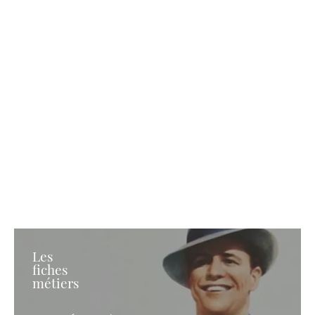
Les
fiches
métiers