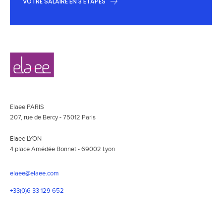
VOTRE SALAIRE EN 3 ÉTAPES
Navigation
Elaee
secondaire
Elaee PARIS
207, rue de Bercy - 75012 Paris
Elaee LYON
4 place Amédée Bonnet - 69002 Lyon
elaee@elaee.com
+33(0)6 33 129 652