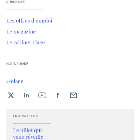
RUBRIQUES
Les offres d’emploi
Le magazine
Le cabinet Elaee
NOUS SUIVRE
@elaee
X
LinkedIn
YouTube
Facebook
Envoyez-
moi
un
LA NEWSLETTER
email !
Le billet qui
vous réveille