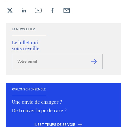
X
LinkedIn
YouTube
Facebook
Envoyez-
moi
un
LA NEWSLETTER
email !
Le billet qui
vous réveille
Votre
email
S’inscrire
PARLONS-EN ENSEMBLE
Une envie de changer ?
De trouver la perle rare ?
IL EST TEMPS DE SE VOIR