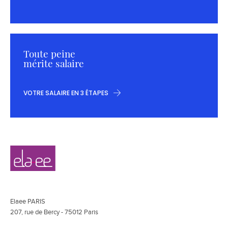
Toute peine
mérite salaire
VOTRE SALAIRE EN 3 ÉTAPES
Navigation
Elaee
secondaire
Elaee PARIS
207, rue de Bercy - 75012 Paris