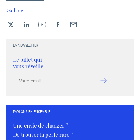
@elaee
X
LinkedIn
YouTube
Facebook
Envoyez-
moi
un
LA NEWSLETTER
email !
Le billet qui
vous réveille
Votre
email
S’inscrire
PARLONS-EN ENSEMBLE
Une envie de changer ?
De trouver la perle rare ?