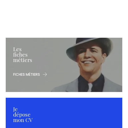
Les
fiches
métiers
FICHES MÉTIERS
Je
dépose
mon CV