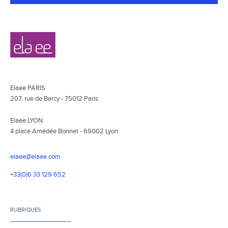
Navigation
Elaee
secondaire
Elaee PARIS
207, rue de Bercy - 75012 Paris
Elaee LYON
4 place Amédée Bonnet - 69002 Lyon
elaee@elaee.com
+33(0)6 33 129 652
RUBRIQUES