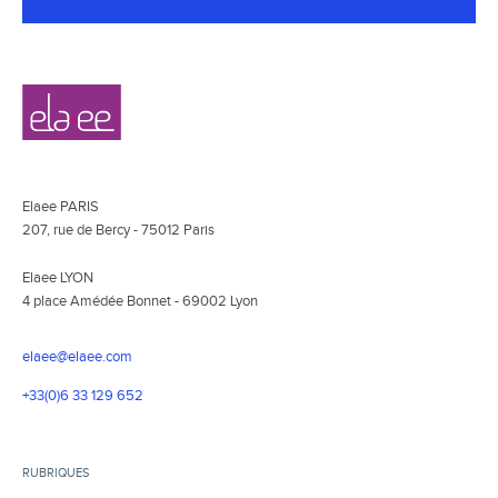
Navigation
Elaee
secondaire
Elaee PARIS
207, rue de Bercy - 75012 Paris
Elaee LYON
4 place Amédée Bonnet - 69002 Lyon
elaee@elaee.com
+33(0)6 33 129 652
RUBRIQUES