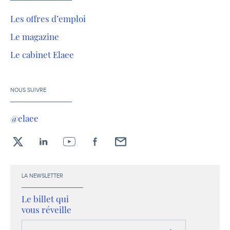
Les offres d’emploi
Le magazine
Le cabinet Elaee
NOUS SUIVRE
@elaee
X
LinkedIn
YouTube
Facebook
Envoyez-
moi
un
LA NEWSLETTER
email !
Le billet qui
vous réveille
Votre