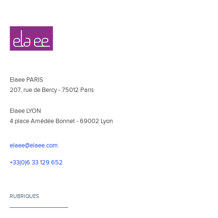
Navigation
Elaee
secondaire
Elaee PARIS
207, rue de Bercy - 75012 Paris
Elaee LYON
4 place Amédée Bonnet - 69002 Lyon
elaee@elaee.com
+33(0)6 33 129 652
RUBRIQUES