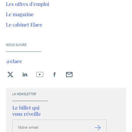
Les offres d’emploi
Le magazine
Le cabinet Elaee
NOUS SUIVRE
@elaee
X
LinkedIn
YouTube
Facebook
Envoyez-
moi
un
LA NEWSLETTER
email !
Le billet qui
vous réveille
Votre
email
S’inscrire